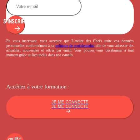
S'INSCRIRE
En vous inscrivant, vous acceptez que L’atelier des Chefs traite vos données
personnelles conformément à sa
politique de confidentialité
afin de vous adresser des
actualités, nouveautés et offres par email. Vous pouvez vous désabonner à tout
moment grâce au lien inclus dans nos e-mails.
Accédez à votre
formation :
JE ME CONNECTE
JE ME CONNECTE