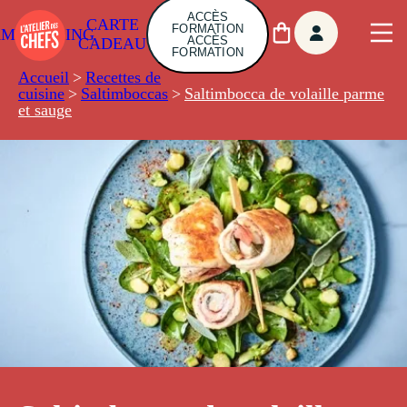
ACCÈS
CARTE
FORMATION
AMBUILDING
ACCÈS
CADEAU
FORMATION
Accueil
>
Recettes de
cuisine
>
Saltimboccas
>
Saltimbocca de volaille parme
et sauge