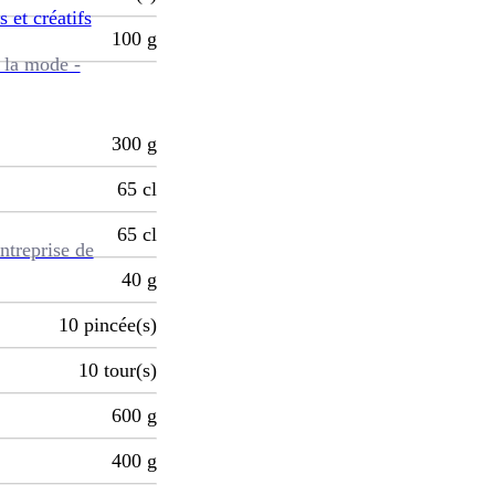
s et créatifs
100
g
 la mode -
300
g
65
cl
65
cl
ntreprise de
40
g
10
pincée(s)
10
tour(s)
600
g
400
g