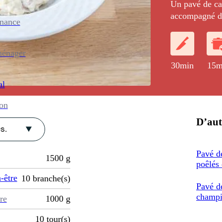
Un pavé de cab
accompagné d'
enance
champignons et
ménager
30min
15m
al
ion
D’aut
s.
Pavé d
1500
g
poêlés 
-être
10
branche(s)
Pavé de
champi
re
1000
g
10
tour(s)