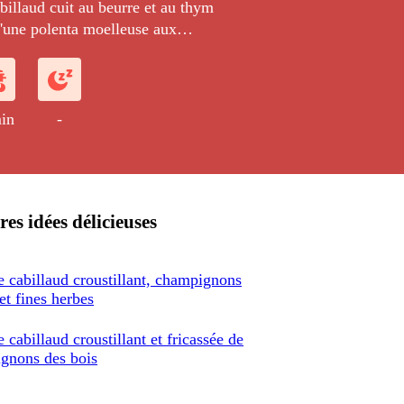
illaud cuit au beurre et au thym
une polenta moelleuse aux
 d'une salade d'herbes fraîches.
in
-
res idées délicieuses
e cabillaud croustillant, champignons
et fines herbes
 cabillaud croustillant et fricassée de
gnons des bois