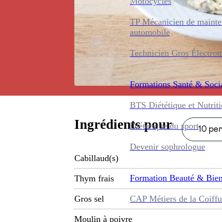
Motocycles
TP Mécanicien de maint
automobile
Technicien Gros Électro
Formations
Santé & Soci
BTS Diététique et Nutrit
Ingrédients pour
Diététique du sport
10 per
Devenir sophrologue
Cabillaud(s)
Formation
Beauté & Bien
Thym frais
CAP Métiers de la Coiffu
Gros sel
Moulin à poivre