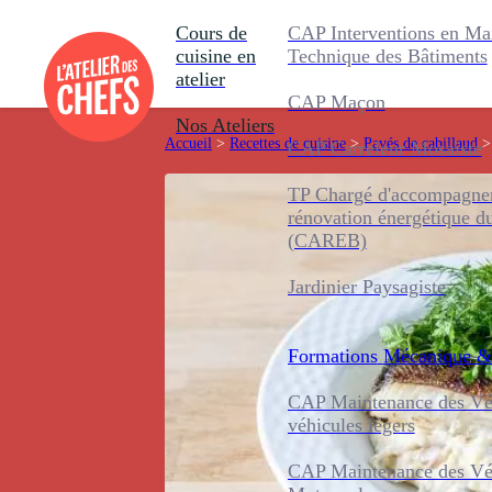
Cours de
CAP Interventions en Ma
cuisine en
Technique des Bâtiments
atelier
CAP Maçon
Nos Ateliers
Accueil
>
Recettes de cuisine
>
Pavés de cabillaud
>
CAP Carreleur Mosaïste
TP Chargé d'accompagnem
rénovation énergétique d
(CAREB)
Jardinier Paysagiste
Formations
Mécanique &
CAP Maintenance des Véh
véhicules légers
CAP Maintenance des Véh