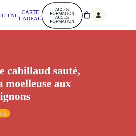
ACCÈS
CARTE
FORMATION
ILDING
ACCÈS
CADEAU
FORMATION
e cabillaud sauté,
a moelleuse aux
ignons
enne