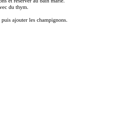
ons et réserver au bain marie.
avec du thym.
t puis ajouter les champignons.