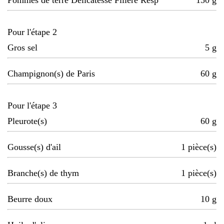
Pommes de terre Délicatesse Filière Resp
150
g
Pour l'étape 2
Gros sel
5
g
Champignon(s) de Paris
60
g
Pour l'étape 3
Pleurote(s)
60
g
Gousse(s) d'ail
1
pièce(s)
Branche(s) de thym
1
pièce(s)
Beurre doux
10
g