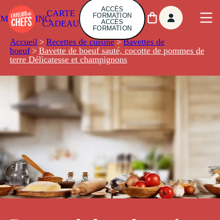
ACCÈS
CARTE
FORMATION
AMBUILDING
ACCÈS
CADEAU
FORMATION
Accueil
>
Recettes de cuisine
>
Bavettes de
boeuf
>
Bavette de boeuf sauté, cocotte de pommes de
terre Délicatesse et champignons