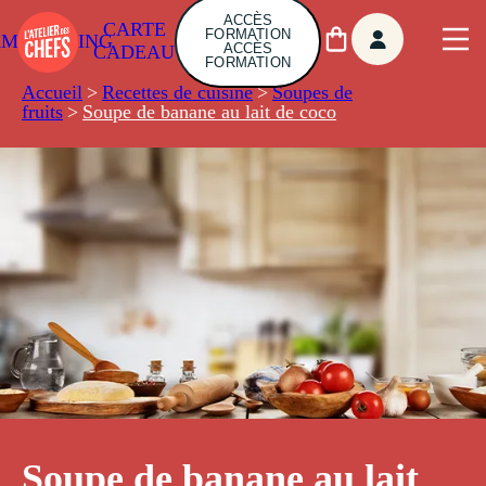
ACCÈS
CARTE
FORMATION
AMBUILDING
ACCÈS
CADEAU
FORMATION
Accueil
>
Recettes de cuisine
>
Soupes de
fruits
>
Soupe de banane au lait de coco
Soupe de banane au lait