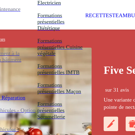
Electricien
intenance
Formations
RECETTES
TEAMBU
présentielles
Diététique
ses
Formations
présentielles
Cuisine
ent à la
végétale
u bâtiment
Formations
Five S
présentielles
IMTB
Formations
sur 31 avis
présentielles
Maçon
 Réparation
Une variante 
Formations
pointe de nec
icules - Option
présentielles
Sommellerie
icules -