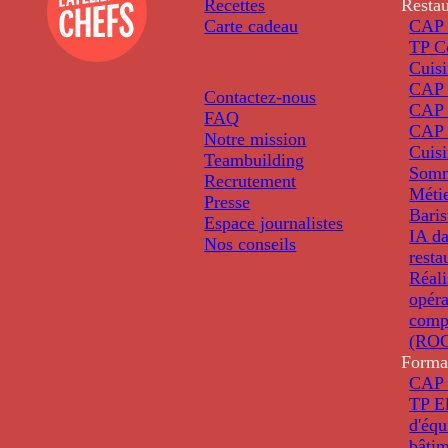
Recettes
Restau
Carte cadeau
CAP 
TP C
Cuis
CAP P
Contactez-nous
CAP 
FAQ
CAP 
Notre mission
Cuis
Teambuilding
Somm
Recrutement
Métie
Presse
Baris
Espace journalistes
IA da
Nos conseils
resta
Réali
opéra
comp
(ROC
Forma
CAP 
TP El
d'éq
bâti