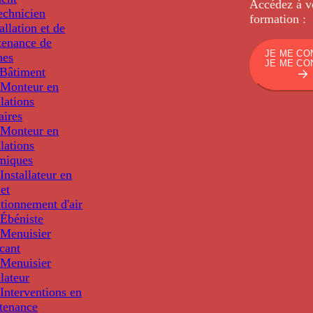
Accédez à v
echnicien
formation :
tallation et de
tenance de
JE ME CO
nes
JE ME CO
Bâtiment
Monteur en
llations
aires
Monteur en
llations
miques
nstallateur en
 et
tionnement d'air
Ébéniste
Menuisier
cant
Menuisier
llateur
Interventions en
tenance