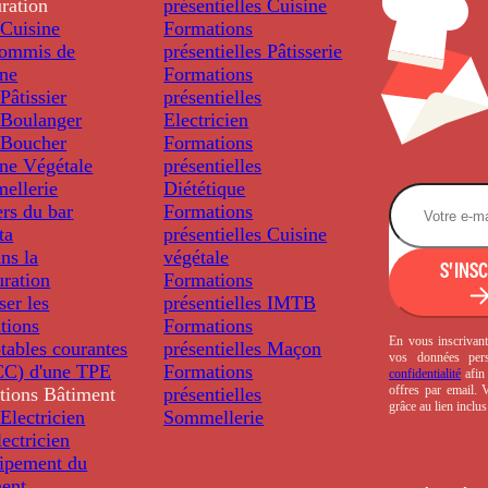
ration
présentielles
Cuisine
Cuisine
Formations
ommis de
présentielles
Pâtisserie
ine
Formations
âtissier
présentielles
Boulanger
Electricien
Boucher
Formations
ine Végétale
présentielles
ellerie
Diététique
rs du bar
Formations
ta
présentielles
Cuisine
ns la
végétale
S'INS
uration
Formations
ser les
présentielles
IMTB
tions
Formations
En vous inscrivant
tables courantes
présentielles
Maçon
vos données per
C) d'une TPE
Formations
confidentialité
afin 
offres par email.
tions
Bâtiment
présentielles
grâce au lien inclu
Electricien
Sommellerie
ectricien
uipement du
ment