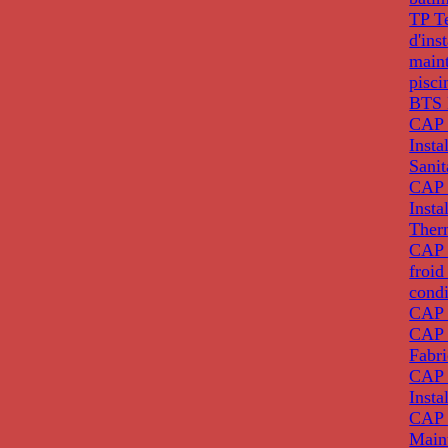
TP T
d'ins
main
pisci
BTS 
CAP 
Insta
Sanit
CAP 
Insta
Ther
CAP I
froid
condi
CAP 
CAP 
Fabri
CAP 
Insta
CAP 
Main