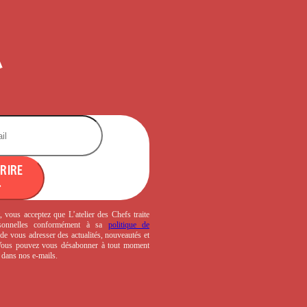
CRIRE
, vous acceptez que L’atelier des Chefs traite
sonnelles conformément à sa
politique de
de vous adresser des actualités, nouveautés et
 Vous pouvez vous désabonner à tout moment
s dans nos e-mails.