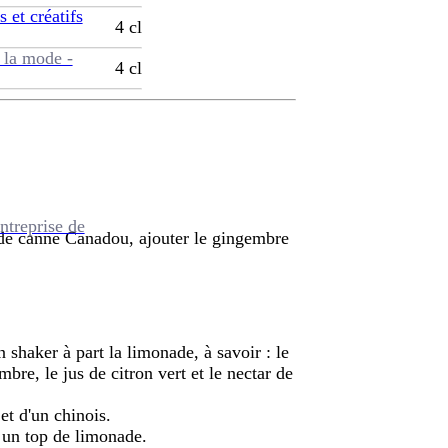
s et créatifs
4
cl
 la mode -
4
cl
ntreprise de
p de canne Canadou, ajouter le gingembre
 shaker à part la limonade, à savoir : le
bre, le jus de citron vert et le nectar de
 et d'un chinois.
r un top de limonade.