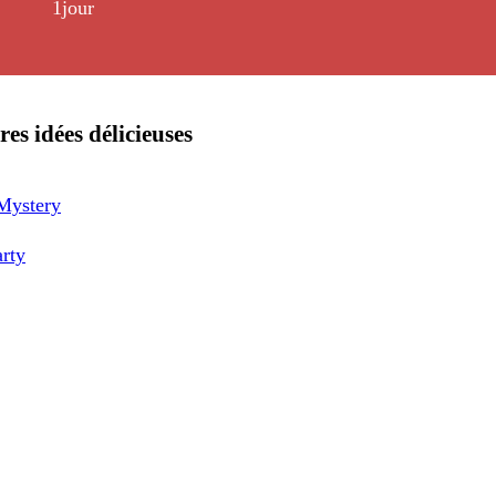
1jour
res idées délicieuses
Mystery
arty