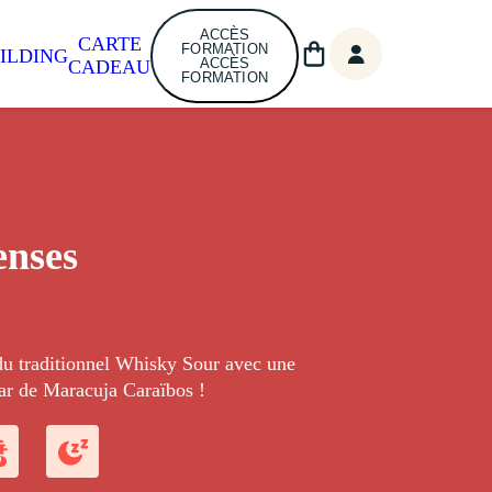
ACCÈS
CARTE
FORMATION
ILDING
ACCÈS
CADEAU
FORMATION
enses
du traditionnel Whisky Sour avec une
tar de Maracuja Caraïbos !