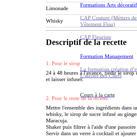
Formations
Arts décoratif
Limonade
CAP Couture (Métiers de
Whisky
Vêtement Flou)
CAP Fleuriste
Descriptif de la recette
Formation
Management
1
.
Pour le sirop
La formation création d’e
24 à 48 heures à l'avance, tiédir le siro
L’atelier des Chefs
et laisser infuser.
Cours à la carte
2
.
Pour le reste de la recette
Mettre l'ensemble des ingrédients dans un
whisky, le sirop de sucre infusé au gingem
Maracuja.
Shaker puis filtrer à l'aide d'une passoire
Servir dans un verre à cocktail et ajoute