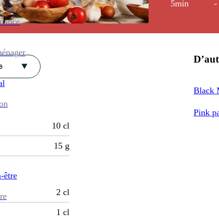
5min
-
enance
ménager
D’aut
e
al
Black 
ion
Pink p
10
cl
15
g
-être
2
cl
re
1
cl