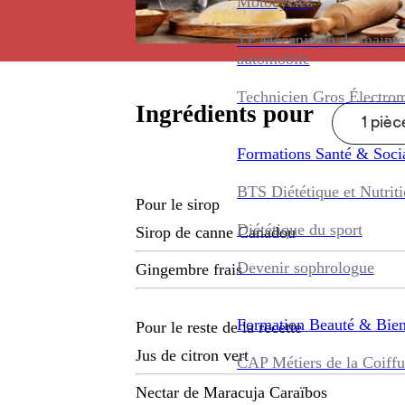
Motocycles
TP Mécanicien de maint
automobile
Technicien Gros Électro
Ingrédients pour
1 pièc
Formations
Santé & Soci
BTS Diététique et Nutrit
Pour le sirop
Diététique du sport
Sirop de canne Canadou
Devenir sophrologue
Gingembre frais
Formation
Beauté & Bien
Pour le reste de la recette
Jus de citron vert
CAP Métiers de la Coiffu
Nectar de Maracuja Caraïbos