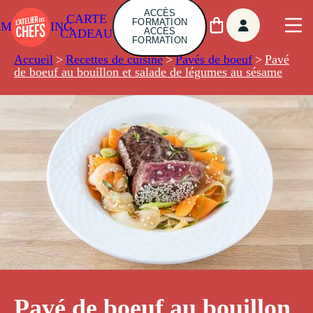
ACCÈS
CARTE
FORMATION
AMBUILDING
ACCÈS
CADEAU
FORMATION
Accueil
>
Recettes de cuisine
>
Pavés de boeuf
>
Pavé
de boeuf au bouillon et salade de légumes au sésame
Pavé de boeuf au bouillon