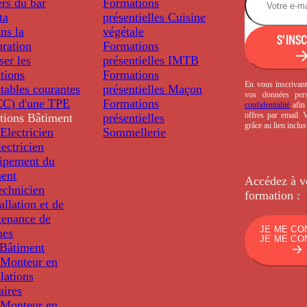
rs du bar
Formations
ta
présentielles
Cuisine
ns la
végétale
S'INS
uration
Formations
ser les
présentielles
IMTB
tions
Formations
En vous inscrivant
tables courantes
présentielles
Maçon
vos données per
C) d'une TPE
Formations
confidentialité
afin 
offres par email.
tions
Bâtiment
présentielles
grâce au lien inclu
Electricien
Sommellerie
ectricien
uipement du
ment
Accédez à v
echnicien
formation :
tallation et de
tenance de
JE ME CO
nes
JE ME CO
Bâtiment
Monteur en
llations
aires
Monteur en