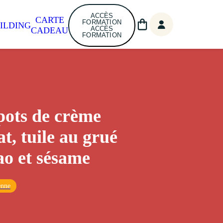
ACCÈS
CARTE
FORMATION
ILDING
ACCÈS
CADEAU
FORMATION
 pots de crème
t, tuile au grué
ao et sésame
enne