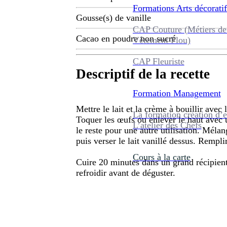
Formations
Arts décoratif
Gousse(s) de vanille
CAP Couture (Métiers de
Cacao en poudre non sucré
Vêtement Flou)
CAP Fleuriste
Descriptif de la recette
Formation
Management
Mettre le lait et la crème à bouillir avec 
La formation création d’e
Toquer les œufs ou enlever le haut avec 
L’atelier des Chefs
le reste pour une autre utilisation. Mélan
puis verser le lait vanillé dessus. Rempli
Cours à la carte
Cuire 20 minutes dans un grand récipient
refroidir avant de déguster.