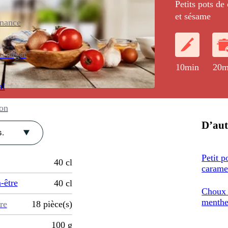
Petits pots de
et sésame
enance
ménager
10min
20m
al
ion
D’aut
.
Petit p
40
cl
carame
-être
40
cl
Choux c
menth
re
18
pièce(s)
100
g