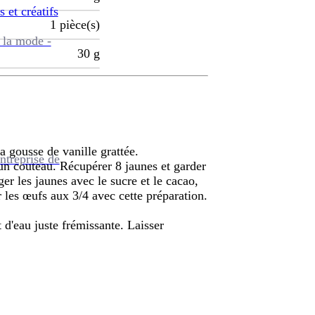
s et créatifs
1
pièce(s)
 la mode -
30
g
la gousse de vanille grattée.
ntreprise de
un couteau. Récupérer 8 jaunes et garder
ger les jaunes avec le sucre et le cacao,
r les œufs aux 3/4 avec cette préparation.
 d'eau juste frémissante. Laisser