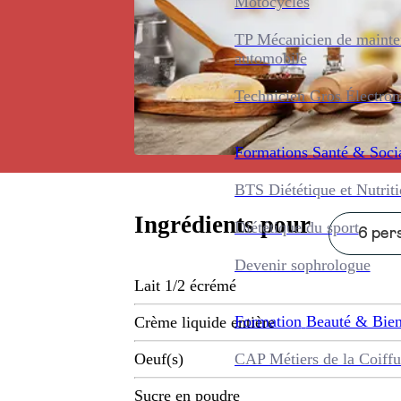
Motocycles
TP Mécanicien de maint
automobile
Technicien Gros Électro
Formations
Santé & Soci
BTS Diététique et Nutrit
Ingrédients pour
Diététique du sport
6 pers
Devenir sophrologue
Lait 1/2 écrémé
Formation
Beauté & Bien
Crème liquide entière
CAP Métiers de la Coiffu
Oeuf(s)
Sucre en poudre