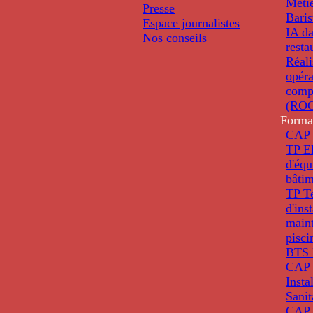
Métie
Presse
Baris
Espace journalistes
IA da
Nos conseils
resta
Réali
opéra
comp
(ROC
Forma
CAP 
TP El
d'éq
bâti
TP T
d'ins
main
pisci
BTS 
CAP 
Insta
Sanit
CAP 