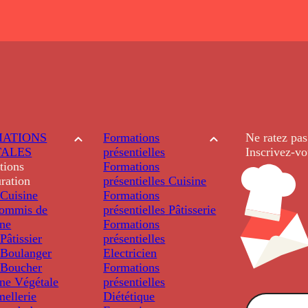
ATIONS
Formations
Ne ratez pas
TALES
présentielles
Inscrivez-vo
tions
Formations
ration
présentielles
Cuisine
Cuisine
Formations
ommis de
présentielles
Pâtisserie
ine
Formations
âtissier
présentielles
Boulanger
Electricien
Boucher
Formations
ine Végétale
présentielles
ellerie
Diététique