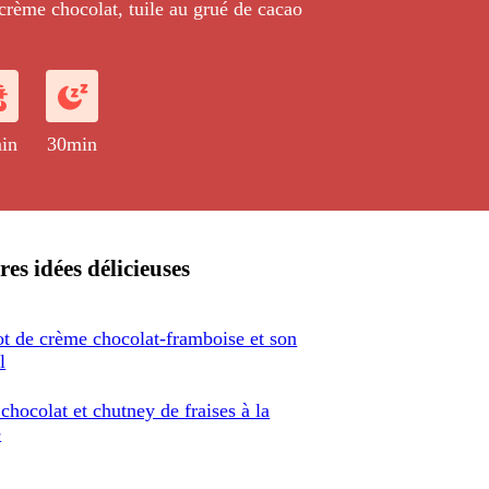
 crème chocolat, tuile au grué de cacao
in
30min
res idées délicieuses
ot de crème chocolat-framboise et son
l
hocolat et chutney de fraises à la
e