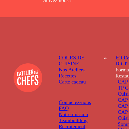
Suivez nous !
COURS DE
FORM
CUISINE
DIGI
Nos Ateliers
Forma
Recettes
Restau
Carte cadeau
CAP 
TP C
Cuis
CAP P
Contactez-nous
CAP 
FAQ
CAP 
Notre mission
Cuis
Teambuilding
Somm
Recrutement