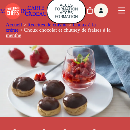
ACCÈS
CARTE
FORMATION
AMBUILDING
ACCÈS
CADEAU
FORMATION
Accueil
>
Recettes de cuisine
>
Choux à la
crème
>
Choux chocolat et chutney de fraises à la
menthe