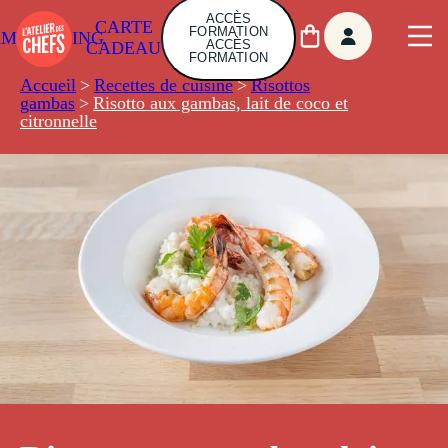
ACCÈS
CARTE
FORMATION
AMBUILDING
ACCÈS
CADEAU
FORMATION
Accueil
>
Recettes de cuisine
>
Risottos
gambas
>
Risotto aux gambas, lait de coco et
citronnelle