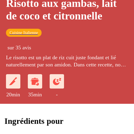
Risotto aux gambas, lait
de coco et citronnelle
Cuisine Italienne
sur 35 avis
Le risotto est un plat de riz cuit juste fondant et lié
naturellement par son amidon. Dans cette recette, nous
avons souhaité renforcer sa saveur avec une pointe
asiatique, la coco et la citronnelle. Les gambas se
marient particulièrement bien avec cette recette !
20min
35min
-
Ingrédients pour