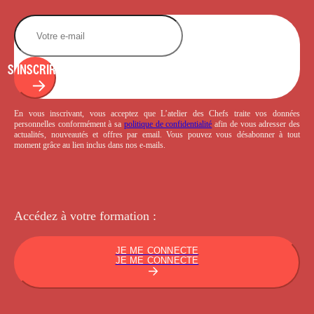
S'INSCRIRE
En vous inscrivant, vous acceptez que L’atelier des Chefs traite vos données
personnelles conformément à sa
politique de confidentialité
afin de vous adresser des
actualités, nouveautés et offres par email. Vous pouvez vous désabonner à tout
moment grâce au lien inclus dans nos e-mails.
Accédez à votre
formation :
JE ME CONNECTE
JE ME CONNECTE