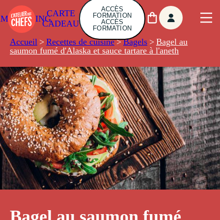
ACCÈS
CARTE
FORMATION
AMBUILDING
ACCÈS
CADEAU
FORMATION
Accueil
>
Recettes de cuisine
>
Bagels
>
Bagel au
saumon fumé d'Alaska et sauce tartare à l'aneth
Bagel au saumon fumé