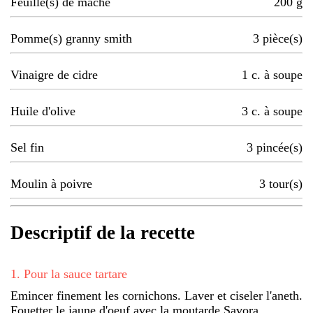
Feuille(s) de mâche
200
g
Pomme(s) granny smith
3
pièce(s)
Vinaigre de cidre
1
c. à soupe
Huile d'olive
3
c. à soupe
Sel fin
3
pincée(s)
Moulin à poivre
3
tour(s)
Descriptif de la recette
1
.
Pour la sauce tartare
Emincer finement les cornichons. Laver et ciseler l'aneth.
Fouetter le jaune d'oeuf avec la moutarde Savora.