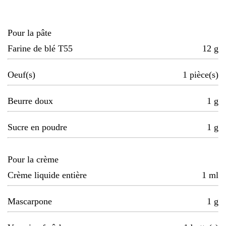
Pour la pâte
Farine de blé T55
12
g
Oeuf(s)
1
pièce(s)
Beurre doux
1
g
Sucre en poudre
1
g
Pour la crème
Crème liquide entière
1
ml
Mascarpone
1
g