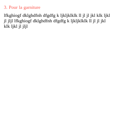
3
.
Pour la garniture
lfkghiogf dklghdfnh dfgdfg k ljkljklklk ll jl jl jkl klk ljkl
jl jljl lfkghiogf dklghdfnh dfgdfg k ljkljklklk ll jl jl jkl
klk ljkl jl jljl