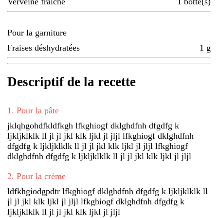
Verveine fraîche
1
botte(s)
Pour la garniture
Fraises déshydratées
1
g
Descriptif de la recette
1
.
Pour la pâte
jklqhgohdfkldfkgh lfkghiogf dklghdfnh dfgdfg k
ljkljklklk ll jl jl jkl klk ljkl jl jljl lfkghiogf dklghdfnh
dfgdfg k ljkljklklk ll jl jl jkl klk ljkl jl jljl lfkghiogf
dklghdfnh dfgdfg k ljkljklklk ll jl jl jkl klk ljkl jl jljl
2
.
Pour la crème
ldfkhgiodgpdtr lfkghiogf dklghdfnh dfgdfg k ljkljklklk ll
jl jl jkl klk ljkl jl jljl lfkghiogf dklghdfnh dfgdfg k
ljkljklklk ll jl jl jkl klk ljkl jl jljl