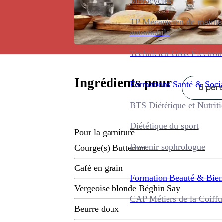
Motocycles
TP Mécanicien de maint
automobile
Technicien Gros Électro
Ingrédients pour
Formations
Santé & Soci
6 pers
BTS Diététique et Nutrit
Diététique du sport
Pour la garniture
Devenir sophrologue
Courge(s) Butternut
Café en grain
Formation
Beauté & Bien
Vergeoise blonde Béghin Say
CAP Métiers de la Coiffu
Beurre doux