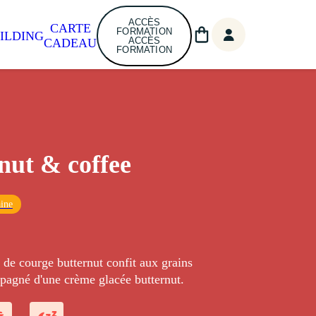
ACCÈS
CARTE
FORMATION
ILDING
ACCÈS
CADEAU
FORMATION
nut & coffee
ine
 de courge butternut confit aux grains
pagné d'une crème glacée butternut.