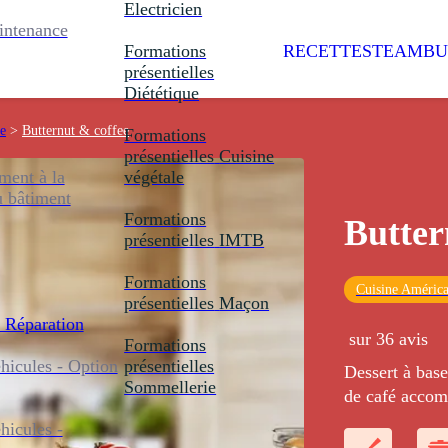
Electricien
intenance
Formations
RECETTES
TEAMBU
présentielles
Diététique
ée
>
Butternut & coffee
Formations
présentielles
Cuisine
ent à la
végétale
u bâtiment
Formations
Butter
présentielles
IMTB
Formations
Cuisine América
présentielles
Maçon
 Réparation
sur 36 avis
Formations
icules - Option
présentielles
Dessert à base
Sommellerie
de café accom
icules -