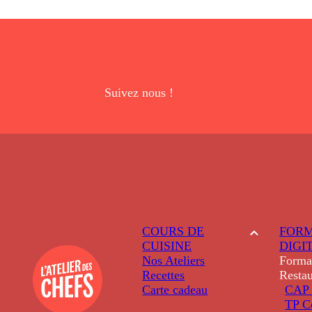
Suivez nous !
COURS DE
FORM
CUISINE
DIGI
Nos Ateliers
Forma
Recettes
Restau
Carte cadeau
CAP 
TP C