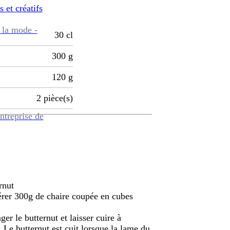
s et créatifs
 la mode -
30
cl
300
g
120
g
2
pièce(s)
ntreprise de
rnut
pérer 300g de chaire coupée en cubes
er le butternut et laisser cuire à
Le butternut est cuit lorsque la lame du