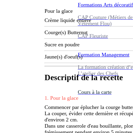
Formations
Arts décoratif
Pour la glace
CAP Couture (Métiers de
Crème liquide entière
Vêtement Flou)
Courge(s) Butternut
CAP Fleuriste
Sucre en poudre
Formation
Management
Jaune(s) d'oeuf(s)
La formation création d’e
L’atelier des Chefs
Descriptif de la recette
Cours à la carte
1
.
Pour la glace
Commencer par éplucher la courge butte
La couper, évider cette dernière et récu
d'environ 2 cm.
Dans une casserole d'eau bouillante, plong
frémissement pendant environ 5 minutes. 