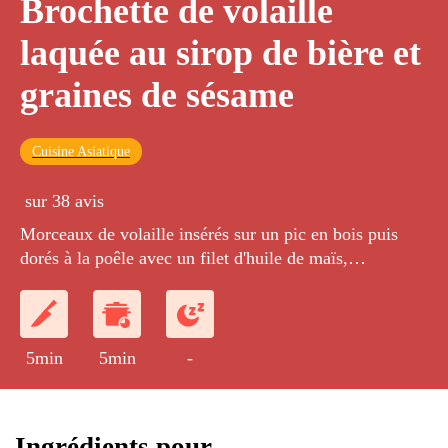
Brochette de volaille
laquée au sirop de bière et
graines de sésame
Cuisine Asiatique
sur 38 avis
Morceaux de volaille insérés sur un pic en bois puis
dorés à la poêle avec un filet d'huile de maïs,
caramélisés au miel puis déglacé à la bière avant d'être
saupoudré de graines de sésame.
5min
5min
-
Ingrédients pour