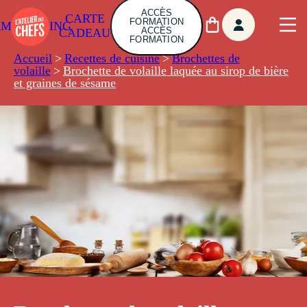
ACCÈS
CARTE
FORMATION
AMBUILDING
ACCÈS
CADEAU
FORMATION
Accueil
>
Recettes de cuisine
>
Brochettes de
volaille
>
Brochette de volaille laquée au sirop de bière
et graines de sésame