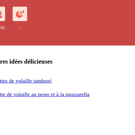
in
-
res idées délicieuses
tes de volaille tandoori
te de volaille au pesto et à la mozzarella