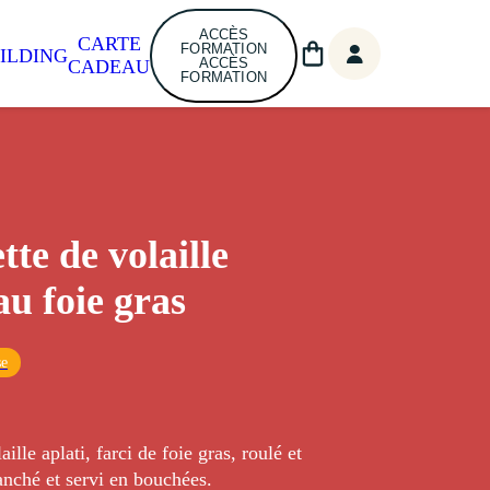
ACCÈS
CARTE
FORMATION
ILDING
ACCÈS
CADEAU
FORMATION
tte de volaille
au foie gras
se
aille aplati, farci de foie gras, roulé et
anché et servi en bouchées.