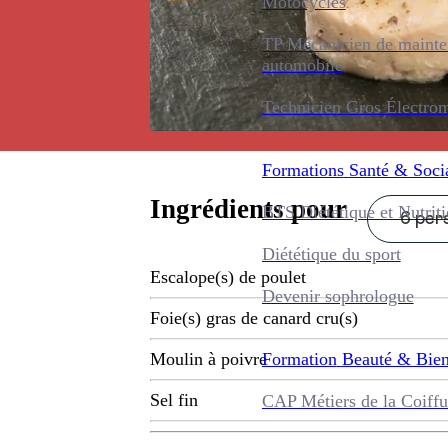
Motocycles
TP Mécanicien de maint
automobile
Technicien Gros Électro
Formations
Santé & Soci
Ingrédients pour
BTS Diététique et Nutrit
6 pers
Diététique du sport
Escalope(s) de poulet
Devenir sophrologue
Foie(s) gras de canard cru(s)
Formation
Beauté & Bien
Moulin à poivre
Sel fin
CAP Métiers de la Coiffu