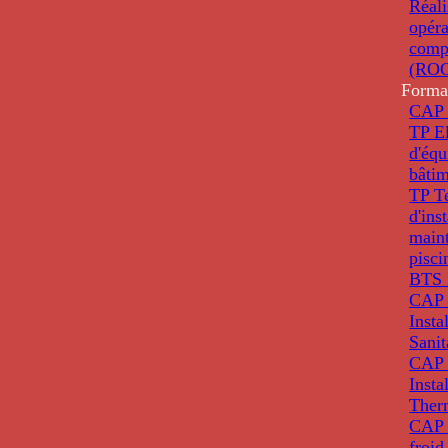
Réali
opéra
comp
(ROC
Forma
CAP 
TP El
d'éq
bâti
TP T
d'ins
main
pisci
BTS 
CAP 
Insta
Sanit
CAP 
Insta
Ther
CAP I
froid