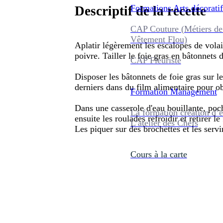
Formations
Arts décoratif
Descriptif de la recette
CAP Couture (Métiers de
Vêtement Flou)
Aplatir légèrement les escalopes de volail
poivre. Tailler le foie gras en bâtonnets 
CAP Fleuriste
Disposer les bâtonnets de foie gras sur le
derniers dans du film alimentaire pour o
Formation
Management
Dans une casserole d'eau bouillante, poc
La formation création d’e
ensuite les roulades refroidir et retirer le
L’atelier des Chefs
Les piquer sur des brochettes et les servi
Cours à la carte