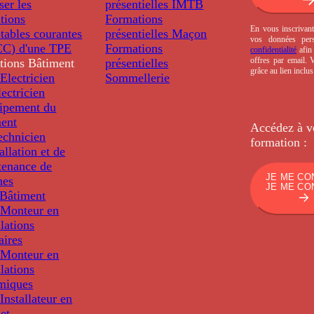
ser les
présentielles
IMTB
tions
Formations
En vous inscrivant
tables courantes
présentielles
Maçon
vos données per
C) d'une TPE
Formations
confidentialité
afin 
offres par email.
tions
Bâtiment
présentielles
grâce au lien inclu
Electricien
Sommellerie
ectricien
uipement du
ment
Accédez à v
echnicien
formation :
tallation et de
tenance de
JE ME CO
nes
JE ME CO
Bâtiment
Monteur en
llations
aires
Monteur en
llations
miques
nstallateur en
 et