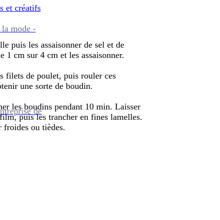
s et créatifs
 la mode -
le puis les assaisonner de sel et de
de 1 cm sur 4 cm et les assaisonner.
s filets de poulet, puis rouler ces
btenir une sorte de boudin.
her les boudins pendant 10 min. Laisser
ntreprise de
 film, puis les trancher en fines lamelles.
r froides ou tièdes.