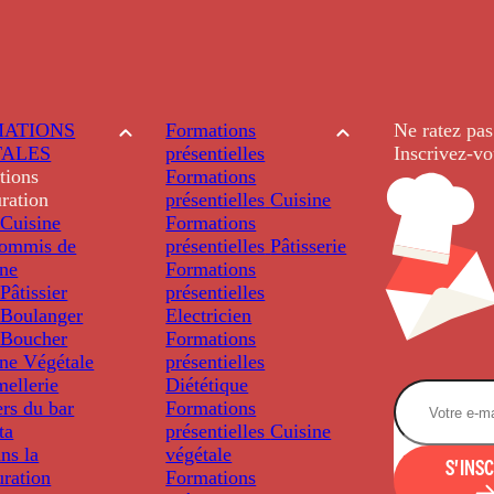
ATIONS
Formations
Ne ratez pas
TALES
présentielles
Inscrivez-vo
tions
Formations
ration
présentielles
Cuisine
Cuisine
Formations
ommis de
présentielles
Pâtisserie
ine
Formations
âtissier
présentielles
Boulanger
Electricien
Boucher
Formations
ine Végétale
présentielles
ellerie
Diététique
rs du bar
Formations
ta
présentielles
Cuisine
ns la
végétale
S'INS
uration
Formations