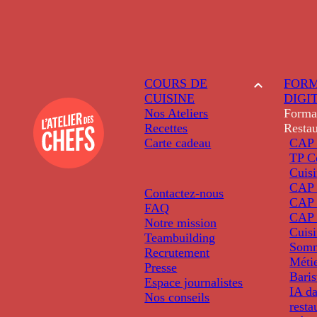
COURS DE
FORM
CUISINE
DIGI
Nos Ateliers
Forma
Recettes
Restau
Carte cadeau
CAP 
TP C
Cuis
CAP P
Contactez-nous
CAP 
FAQ
CAP 
Notre mission
Cuis
Teambuilding
Somm
Recrutement
Métie
Presse
Baris
Espace journalistes
IA da
Nos conseils
resta