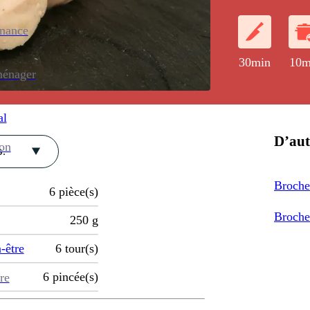
enance
30min
10m
ménager
al
D’aut
ion
.
Brochet
6
pièce(s)
Brochet
250
g
-être
6
tour(s)
6
pincée(s)
re