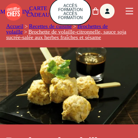
ACCÈS
CARTE
FORMATION
AMBUILDING
ACCÈS
CADEAU
FORMATION
Accueil
>
Recettes de cuisine
>
Brochettes de
volaille
>
Brochette de volaille-citronnelle, sauce soja
sucrée-salée aux herbes fraîches et sésame