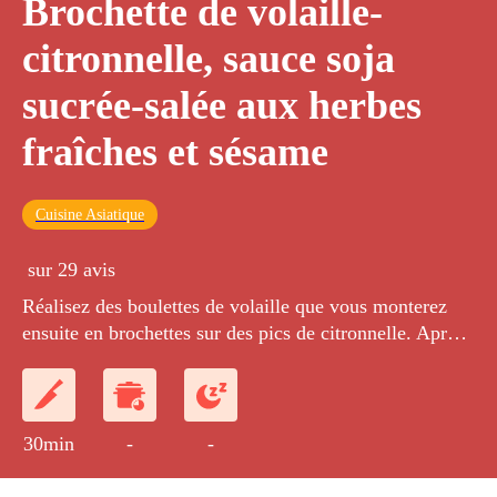
Brochette de volaille-
citronnelle, sauce soja
sucrée-salée aux herbes
fraîches et sésame
Cuisine Asiatique
sur 29 avis
Réalisez des boulettes de volaille que vous monterez
ensuite en brochettes sur des pics de citronnelle. Après
les avoir cuites à la vapeur, vous les badigeonnerez de
sauce soja au citron, au miel, aux herbes fraîches et au
sésame.
30min
-
-