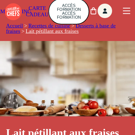
ACCÈS
CARTE
FORMATION
AMBUILDING
ACCÈS
CADEAU
FORMATION
Accueil
>
Recettes de cuisine
>
Desserts à base de
fraises
>
Lait pétillant aux fraises
Lait pétillant aux fraises