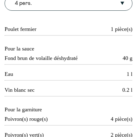
4 pers.
Poulet fermier
1
pièce(s)
Pour la sauce
Fond brun de volaille déshydraté
40
g
Eau
1
l
Vin blanc sec
0.2
l
Pour la garniture
Poivron(s) rouge(s)
4
pièce(s)
Poivron(s) vert(s)
2
pièce(s)