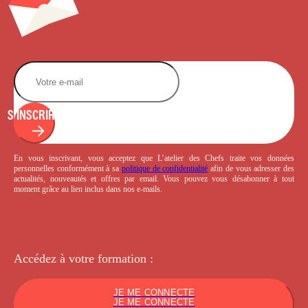
S'INSCRIRE
En vous inscrivant, vous acceptez que L’atelier des Chefs traite vos données
personnelles conformément à sa
politique de confidentialité
afin de vous adresser des
actualités, nouveautés et offres par email. Vous pouvez vous désabonner à tout
moment grâce au lien inclus dans nos e-mails.
Accédez à votre
formation :
JE ME CONNECTE
JE ME CONNECTE