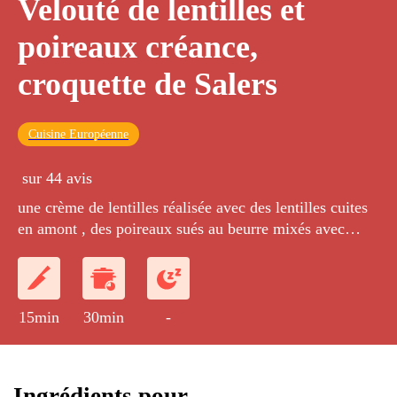
Velouté de lentilles et
poireaux créance,
croquette de Salers
Cuisine Européenne
sur 44 avis
une crème de lentilles réalisée avec des lentilles cuites
en amont , des poireaux sués au beurre mixés avec
crème et bouillon de légumes, le tout assaisonné. Nous
servons cette crème avec un morceau de salers pané
puis doré à la poêle.
15min
30min
-
Ingrédients pour