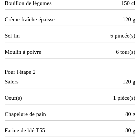
Bouillon de légumes
150
cl
Crème fraîche épaisse
120
g
Sel fin
6
pincée(s)
Moulin à poivre
6
tour(s)
Pour l'étape 2
Salers
120
g
Oeuf(s)
1
pièce(s)
Chapelure de pain
80
g
Farine de blé T55
80
g