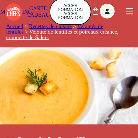
ACCÈS
CARTE
FORMATION
AMBUILDING
ACCÈS
CADEAU
FORMATION
Accueil
>
Recettes de cuisine
>
Veloutés de
lentilles
>
Velouté de lentilles et poireaux créance,
croquette de Salers