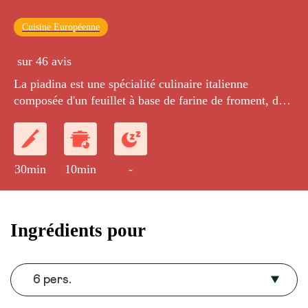
Cuisine Européenne
sur 46 avis
La piadina est une spécialité culinaire italienne
composée d'un feuillet à base de farine de froment, de
saindoux ou d'huile d'olive, de sel et d'eau,
traditionnellement cuit sur un plat en terre cuite ou sur
une plaque en métal ou en pierre. La feuille de pâte est
repliée et peut être farcie avec d
30min
10min
-
Ingrédients pour
6 pers.