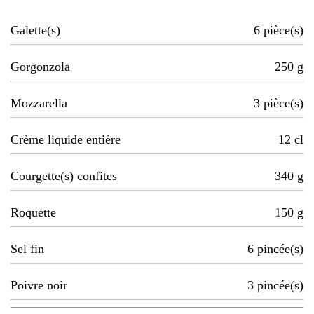
Galette(s)
6
pièce(s)
Gorgonzola
250
g
Mozzarella
3
pièce(s)
Crème liquide entière
12
cl
Courgette(s) confites
340
g
Roquette
150
g
Sel fin
6
pincée(s)
Poivre noir
3
pincée(s)