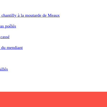
s, chantilly à la moutarde de Meaux
ras poêlés
 cassé
ts du mendiant
illés