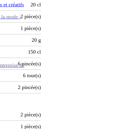
s et créatifs
20
cl
2
pièce(s)
 la mode -
1
pièce(s)
20
g
150
cl
6
pincée(s)
ntreprise de
6
tour(s)
2
pincée(s)
2
pièce(s)
1
pièce(s)