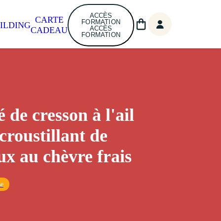
ACCÈS
CARTE
FORMATION
ILDING
ACCÈS
CADEAU
FORMATION
 de cresson à l'ail
 croustillant de
ux au chèvre frais
se