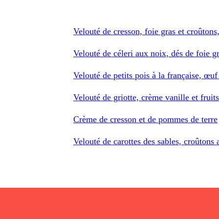
Velouté de cresson, foie gras et croûton
Velouté de céleri aux noix, dés de foie g
Velouté de petits pois à la française, œuf
Velouté de griotte, crème vanille et frui
Crème de cresson et de pommes de terre
Velouté de carottes des sables, croûtons a