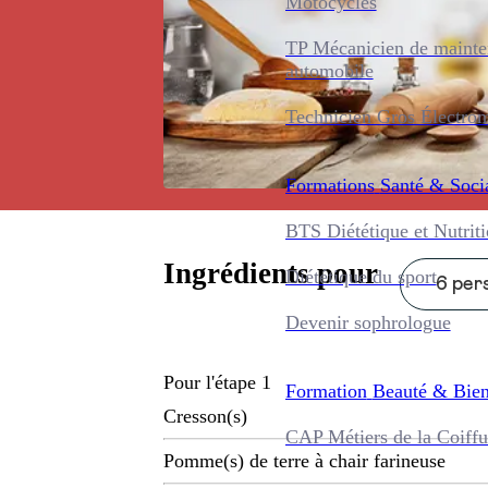
Motocycles
TP Mécanicien de maint
automobile
Technicien Gros Électro
Formations
Santé & Soci
BTS Diététique et Nutrit
Ingrédients pour
Diététique du sport
6 pers
Devenir sophrologue
Pour l'étape 1
Formation
Beauté & Bien
Cresson(s)
CAP Métiers de la Coiffu
Pomme(s) de terre à chair farineuse