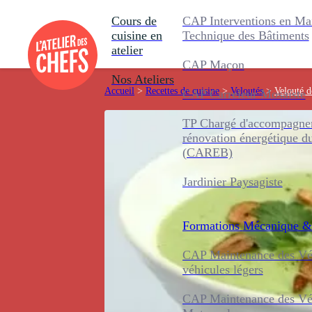
Cours de
CAP Interventions en Ma
cuisine en
Technique des Bâtiments
atelier
CAP Maçon
Nos Ateliers
Accueil
>
Recettes de cuisine
>
Veloutés
>
Velouté d
CAP Carreleur Mosaïste
TP Chargé d'accompagnem
rénovation énergétique d
(CAREB)
Jardinier Paysagiste
Formations
Mécanique &
CAP Maintenance des Véh
véhicules légers
CAP Maintenance des Véh