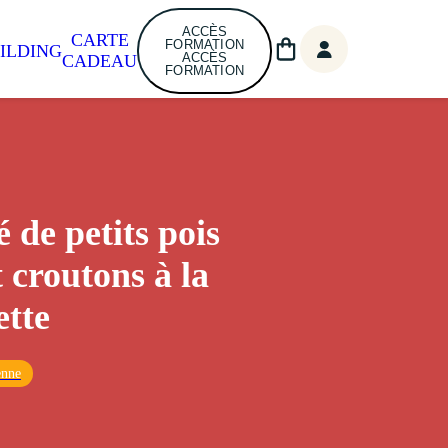
ACCÈS
CARTE
FORMATION
ILDING
ACCÈS
CADEAU
FORMATION
 de petits pois
t croutons à la
tte
enne