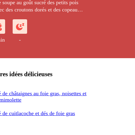
 soupe au goût sucré des petits pois
vec des croutons dorés et des copeaux
in
-
res idées délicieuses
 de châtaignes au foie gras, noisettes et
 mimolette
 de cuitlacoche et dés de foie gras