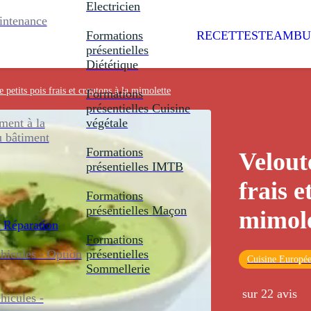
Electricien
intenance
Formations
RECETTES
TEAMBU
présentielles
Diététique
e petits pois frais et croutons à la mimolette
Formations
présentielles
Cuisine
ent à la
végétale
u bâtiment
Formations
Velouté
présentielles
IMTB
frais e
Formations
présentielles
Maçon
mimole
 Réparation
Formations
icules - Option
présentielles
Cuisine Europé
Sommellerie
sur 22 avis
icules -