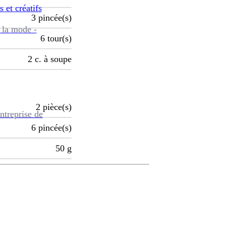
s et créatifs
3
pincée(s)
 la mode -
6
tour(s)
2
c. à soupe
2
pièce(s)
ntreprise de
6
pincée(s)
50
g