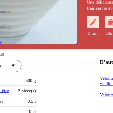
Une délicieuse
frais servie a
enance
de mimolette.
ménager
15min
20m
al
ion
D’aut
.
Velouté
600
g
vieille
-être
2
pièce(s)
Velouté
re
0.5
l
10
cl