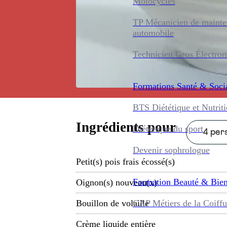
Motocycles
TP Mécanicien de maint
automobile
Technicien Gros Électro
Formations
Santé & Soci
BTS Diététique et Nutrit
Ingrédients pour
Diététique du sport
4 pers
Devenir sophrologue
Petit(s) pois frais écossé(s)
Formation
Beauté & Bien
Oignon(s) nouveau(x)
CAP Métiers de la Coiffu
Bouillon de volaille
Crème liquide entière