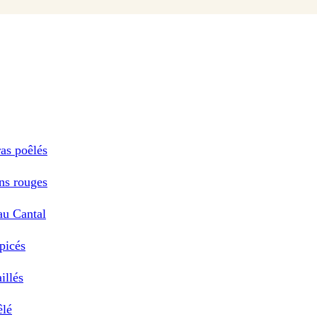
ras poêlés
ons rouges
au Cantal
picés
illés
êlé