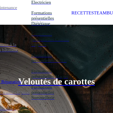
Electricien
intenance
Formations
RECETTES
TEAMBU
présentielles
Diététique
Formations
présentielles
Cuisine
ent à la
végétale
u bâtiment
Formations
présentielles
IMTB
Formations
présentielles
Maçon
Veloutés de carottes
 Réparation
Formations
icules - Option
présentielles
Sommellerie
icules -