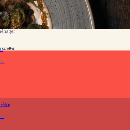
enance
ménager
e carottes
al
ion
-être
re