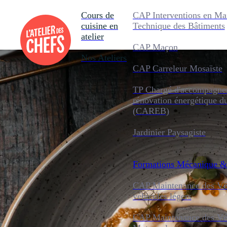
Cours de
CAP Interventions en Ma
cuisine en
Technique des Bâtiments
atelier
CAP Maçon
Nos Ateliers
CAP Carreleur Mosaïste
TP Chargé d'accompagnem
rénovation énergétique d
(CAREB)
Jardinier Paysagiste
Formations
Mécanique &
CAP Maintenance des Véh
véhicules légers
CAP Maintenance des Véh