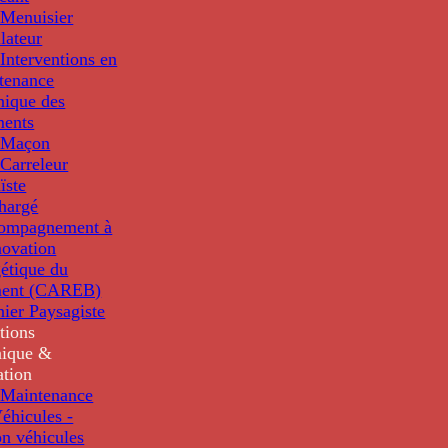
Menuisier
llateur
Interventions en
tenance
nique des
ments
 Maçon
Carreleur
ïste
hargé
compagnement à
novation
étique du
ment (CAREB)
nier Paysagiste
tions
ique &
ation
Maintenance
éhicules -
n véhicules