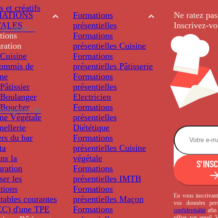
s et créatifs
ATIONS
Formations
Ne ratez pas
TALES
présentielles
Inscrivez-vo
 la mode -
tions
Formations
ration
présentielles
Cuisine
Cuisine
Formations
ommis de
présentielles
Pâtisserie
ine
Formations
âtissier
présentielles
Boulanger
Electricien
Boucher
Formations
ntreprise de
ine Végétale
présentielles
ellerie
Diététique
rs du bar
Formations
ta
présentielles
Cuisine
ns la
végétale
S'INS
uration
Formations
ser les
présentielles
IMTB
tions
Formations
En vous inscrivant
tables courantes
présentielles
Maçon
vos données per
C) d'une TPE
Formations
confidentialité
afin 
offres par email.