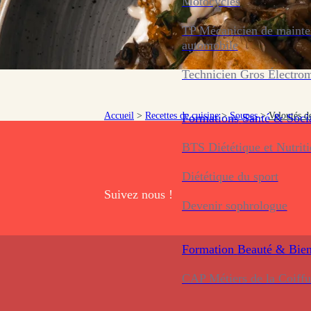
Motocycles
TP Mécanicien de maint
automobile
Technicien Gros Électro
Accueil
>
Recettes de cuisine
>
Soupes
>
Veloutés d
Formations
Santé & Soci
BTS Diététique et Nutrit
Diététique du sport
Suivez nous !
Devenir sophrologue
Formation
Beauté & Bien
CAP Métiers de la Coiffu