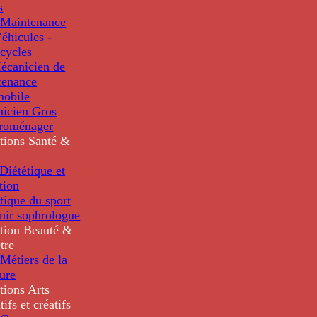
s
Maintenance
éhicules -
cycles
écanicien de
tenance
mobile
nicien Gros
troménager
tions
Santé &
iététique et
tion
tique du sport
nir sophrologue
tion
Beauté &
tre
Métiers de la
ure
tions
Arts
tifs et créatifs