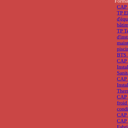
Forma
CAP 
TP El
d'éq
bâti
TP T
d'ins
main
pisci
BTS 
CAP 
Insta
Sanit
CAP 
Insta
Ther
CAP I
froid
condi
CAP 
CAP 
Fabri