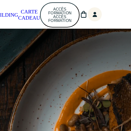
ACCÈS
CARTE
FORMATION
ILDING
ACCÈS
CADEAU
FORMATION