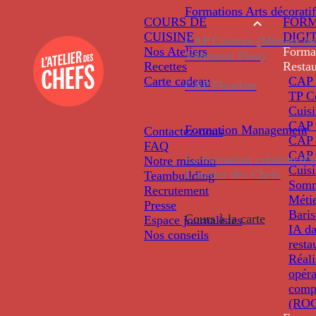
Formations
Arts décoratif
COURS DE
FORM
CUISINE
DIGI
CAP Couture (Métiers de
Nos Ateliers
Forma
Vêtement Flou)
Recettes
Restau
Carte cadeau
CAP 
CAP Fleuriste
TP C
Cuis
CAP P
Formation
Management
Contactez-nous
CAP 
FAQ
CAP 
La formation création d’e
Notre mission
Cuis
L’atelier des Chefs
Teambuilding
Somm
Recrutement
Métie
Presse
Baris
Cours à la carte
Espace journalistes
IA da
Nos conseils
resta
Réali
opéra
comp
(ROC