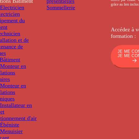
tions
Bâtiment
présentielles
grâce au lien inclu
Electricien
Sommellerie
ectricien
uipement du
ment
Accédez à v
echnicien
formation :
tallation et de
tenance de
JE ME CO
nes
JE ME CO
Bâtiment
Monteur en
llations
aires
Monteur en
llations
miques
nstallateur en
 et
tionnement d'air
Ébéniste
Menuisier
cant