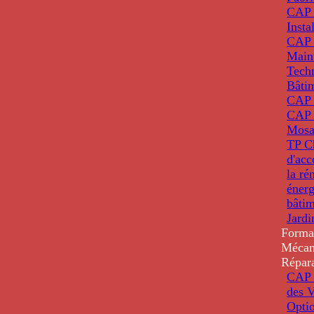
CAP 
Insta
CAP 
Main
Tech
Bâti
CAP
CAP 
Mosa
TP C
d'ac
la ré
énerg
bâti
Jardi
Forma
Mécan
Répar
CAP 
des V
Optio