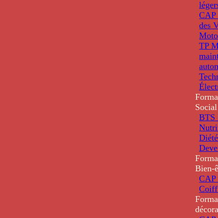
léger
CAP 
des V
Moto
TP M
main
auto
Tech
Élec
Forma
Social
BTS D
Nutri
Diété
Deve
Forma
Bien-ê
CAP 
Coiff
Forma
décora