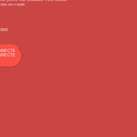
s dans nos e-mails.
otre
NNECTE
NNECTE