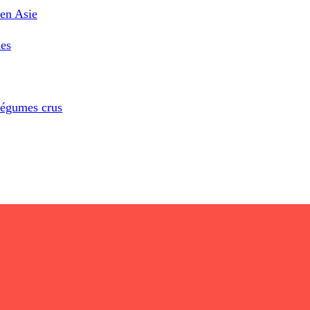
 en Asie
les
légumes crus