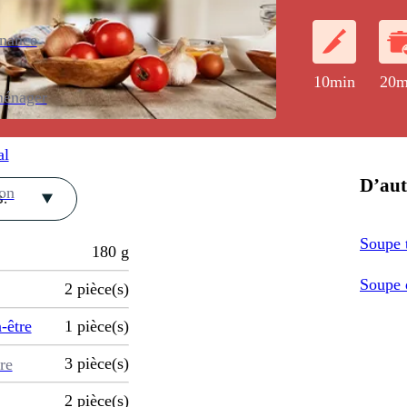
nouilles fraîch
enance
10min
20m
ménager
al
D’aut
ion
.
Soupe t
180
g
Soupe 
2
pièce(s)
-être
1
pièce(s)
3
pièce(s)
re
2
pièce(s)