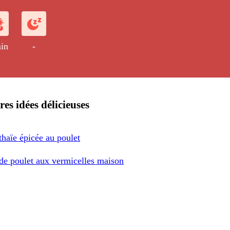
es.
in
-
res idées délicieuses
haïe épicée au poulet
de poulet aux vermicelles maison