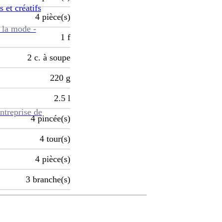
s et créatifs
4
pièce(s)
 la mode -
1
f
2
c. à soupe
220
g
2.5
l
ntreprise de
4
pincée(s)
4
tour(s)
4
pièce(s)
3
branche(s)