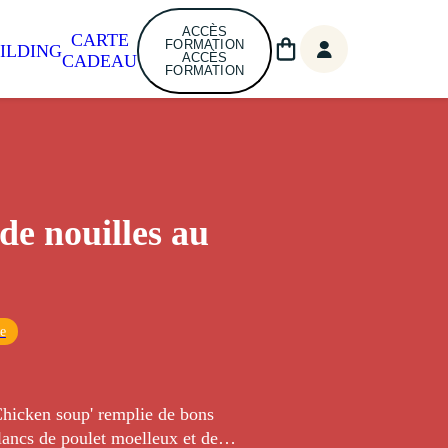
ACCÈS
CARTE
FORMATION
ILDING
ACCÈS
CADEAU
FORMATION
de nouilles au
ue
Chicken soup' remplie de bons
lancs de poulet moelleux et de