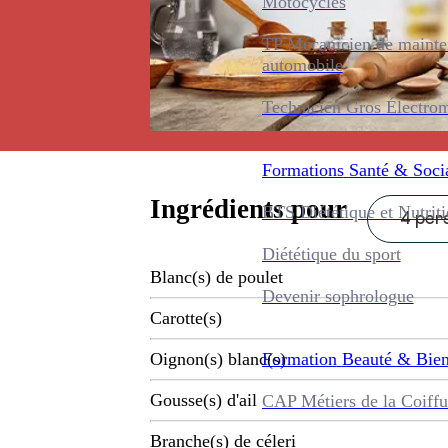
Motocycles
TP Mécanicien de maint
automobile
Technicien Gros Électro
Formations
Santé & Soci
Ingrédients pour
BTS Diététique et Nutrit
4 pers
Diététique du sport
Blanc(s) de poulet
Devenir sophrologue
Carotte(s)
Formation
Beauté & Bien
Oignon(s) blanc(s)
Gousse(s) d'ail
CAP Métiers de la Coiffu
Branche(s) de céleri