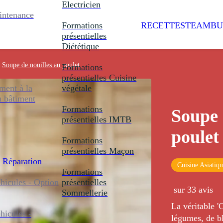
Electricien
intenance
Formations
RECETTES
TEAMBU
présentielles
Diététique
Soupe de nouilles au poulet
Formations
présentielles
Cuisine
ent à la
végétale
u bâtiment
Formations
Soupe 
présentielles
IMTB
poulet
Formations
présentielles
Maçon
 Réparation
Cuisine Asiatiq
Formations
icules - Option
présentielles
sur 33 avis
Sommellerie
La véritable '
icules -
légumes, de b