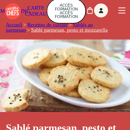
ACCÈS
CARTE
FORMATION
AMBUILDING
ACCÈS
CADEAU
FORMATION
Accueil
>
Recettes de cuisine
>
Sablés au
parmesan
>
Sablé parmesan, pesto et mozzarella
Sablé parmesan, pesto et