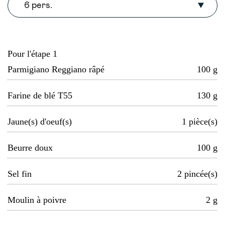
6 pers.
Pour l'étape 1
Parmigiano Reggiano râpé
100
g
Farine de blé T55
130
g
Jaune(s) d'oeuf(s)
1
pièce(s)
Beurre doux
100
g
Sel fin
2
pincée(s)
Moulin à poivre
2
g