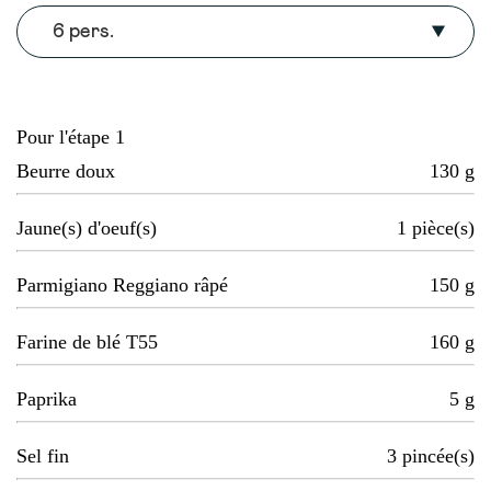
6 pers.
Pour l'étape 1
Beurre doux
130
g
Jaune(s) d'oeuf(s)
1
pièce(s)
Parmigiano Reggiano râpé
150
g
Farine de blé T55
160
g
Paprika
5
g
Sel fin
3
pincée(s)