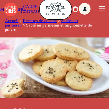
ACCÈS
CARTE
FORMATION
AMBUILDING
ACCÈS
CADEAU
FORMATION
Accueil
>
Recettes de cuisine
>
Sablés au
parmesan
>
Sablé au parmesan et mignonnette de
poivre