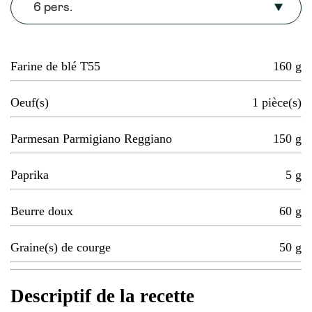
6 pers.
Farine de blé T55
160
g
Oeuf(s)
1
pièce(s)
Parmesan Parmigiano Reggiano
150
g
Paprika
5
g
Beurre doux
60
g
Graine(s) de courge
50
g
Descriptif de la recette