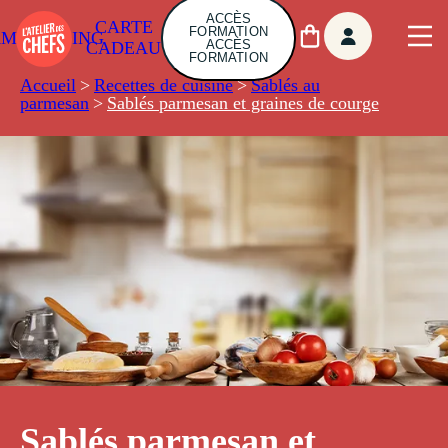
ACCÈS
CARTE
FORMATION
AMBUILDING
ACCÈS
CADEAU
FORMATION
Accueil
>
Recettes de cuisine
>
Sablés au
parmesan
>
Sablés parmesan et graines de courge
Sablés parmesan et