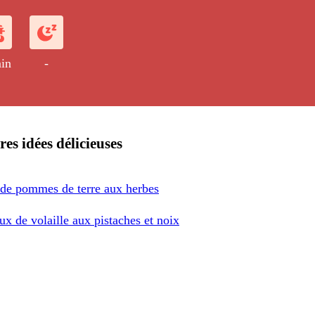
in
-
res idées délicieuses
 de pommes de terre aux herbes
x de volaille aux pistaches et noix