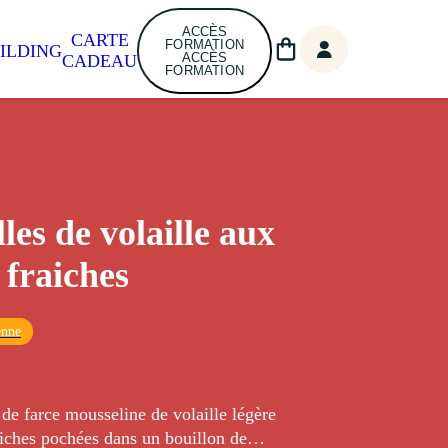
ACCÈS
CARTE
FORMATION
ILDING
ACCÈS
CADEAU
FORMATION
les de volaille aux
 fraiches
enne
lle légère
aiches pochées dans un bouillon de