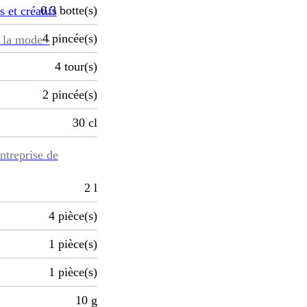
0.3
botte(s)
s et créatifs
4
pincée(s)
 la mode -
4
tour(s)
2
pincée(s)
30
cl
ntreprise de
2
l
4
pièce(s)
1
pièce(s)
1
pièce(s)
10
g