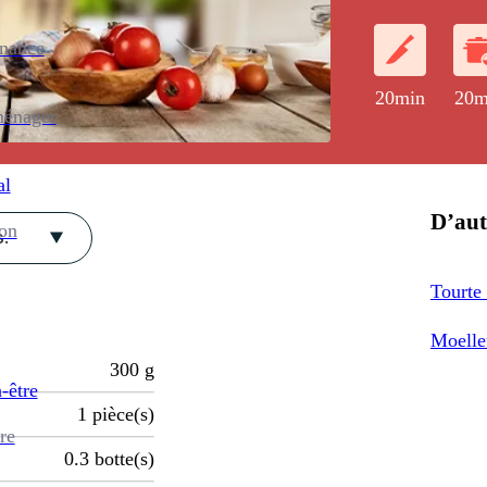
volaille corsé.
enance
20min
20m
ménager
al
D’aut
ion
.
Tourte
Moelleu
300
g
-être
1
pièce(s)
re
0.3
botte(s)