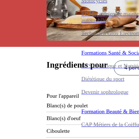
Motocycles
TP Mécanicien de maint
automobile
Technicien Gros Électro
Formations
Santé & Soci
Ingrédients pour
BTS Diététique et Nutrit
4 pers
Diététique du sport
Devenir sophrologue
Pour l'appareil
Blanc(s) de poulet
Formation
Beauté & Bien
Blanc(s) d'oeuf
CAP Métiers de la Coiffu
Ciboulette