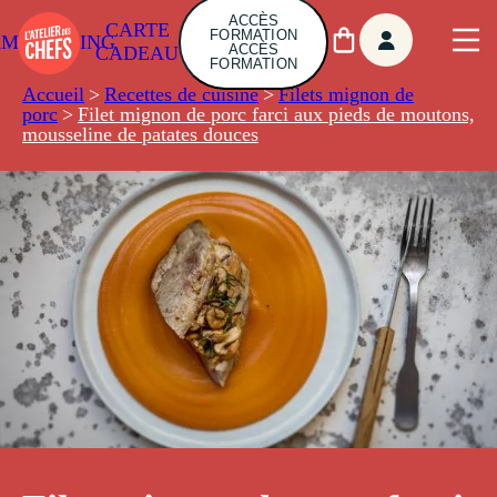
ACCÈS
CARTE
FORMATION
AMBUILDING
ACCÈS
CADEAU
FORMATION
Accueil
>
Recettes de cuisine
>
Filets mignon de
porc
>
Filet mignon de porc farci aux pieds de moutons,
mousseline de patates douces