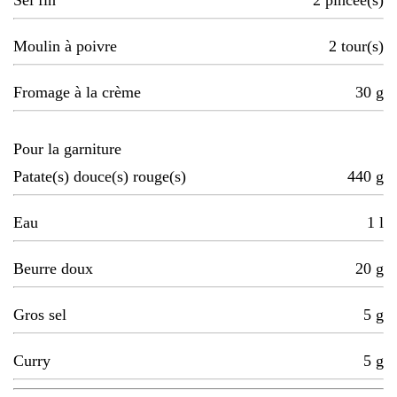
Sel fin
2
pincée(s)
Moulin à poivre
2
tour(s)
Fromage à la crème
30
g
Pour la garniture
Patate(s) douce(s) rouge(s)
440
g
Eau
1
l
Beurre doux
20
g
Gros sel
5
g
Curry
5
g