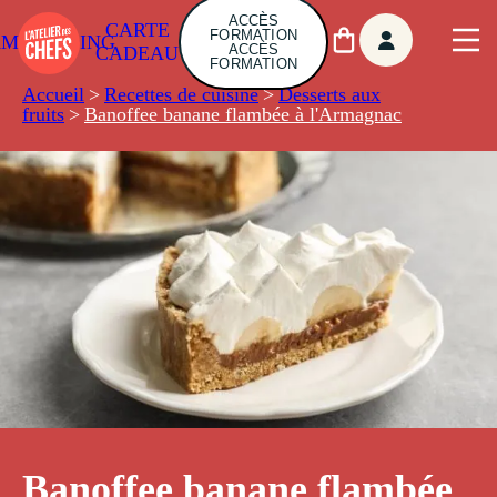
ACCÈS
CARTE
FORMATION
AMBUILDING
ACCÈS
CADEAU
FORMATION
Accueil
>
Recettes de cuisine
>
Desserts aux
fruits
>
Banoffee banane flambée à l'Armagnac
Banoffee banane flambée