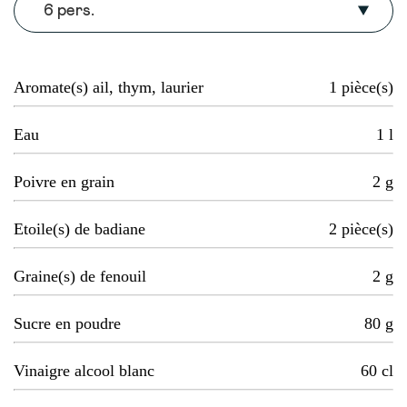
6 pers.
Aromate(s) ail, thym, laurier
1
pièce(s)
Eau
1
l
Poivre en grain
2
g
Etoile(s) de badiane
2
pièce(s)
Graine(s) de fenouil
2
g
Sucre en poudre
80
g
Vinaigre alcool blanc
60
cl