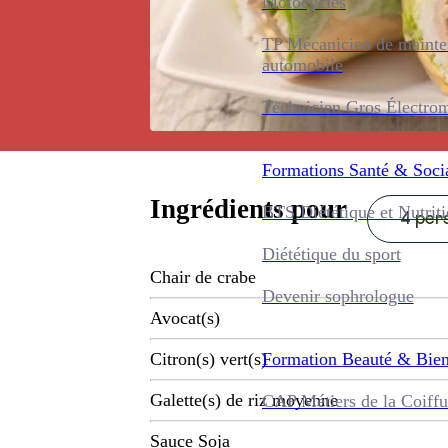
Motocycles
TP Mécanicien de maint
automobile
Technicien Gros Électro
Formations
Santé & Soci
Ingrédients pour
BTS Diététique et Nutrit
4 pers
Diététique du sport
Chair de crabe
Devenir sophrologue
Avocat(s)
Formation
Beauté & Bien
Citron(s) vert(s)
Galette(s) de riz moyenne
CAP Métiers de la Coiffu
Sauce Soja