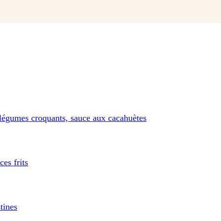
 légumes croquants, sauce aux cacahuètes
es frits
tines