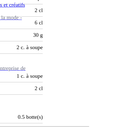
s et créatifs
2
cl
 la mode -
6
cl
30
g
2
c. à soupe
ntreprise de
1
c. à soupe
2
cl
0.5
botte(s)