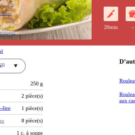
germées.
enance
20min
-
ménager
al
D’aut
ion
.
Roulea
250
g
Roulea
2
pièce(s)
aux ca
-être
1
pièce(s)
8
pièce(s)
re
1
c. à soupe