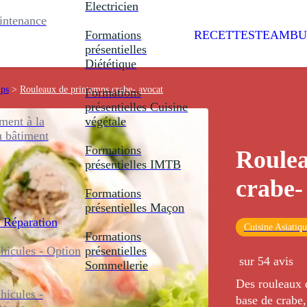
Electricien
intenance
Formations
RECETTES
TEAMBU
présentielles
Diététique
mps
>
Rouleaux de printemps crabe- avocat
Formations
présentielles
Cuisine
ent à la
végétale
u bâtiment
Formations
Roulea
présentielles
IMTB
crabe-
Formations
présentielles
Maçon
 Réparation
Cuisine Asiatiq
Formations
icules - Option
présentielles
sur 54 avis
Sommellerie
Des rouleaux d
icules -
base de crabe,