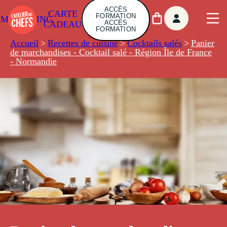
ACCÈS
CARTE
FORMATION
AMBUILDING
ACCÈS
CADEAU
FORMATION
Accueil
>
Recettes de cuisine
>
Cocktails salés
>
Panier
de marchandises - Cocktail salé - Région Île de France
- Normandie