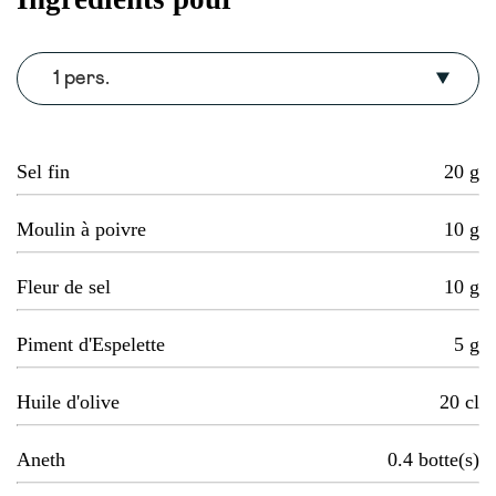
1 pers.
Sel fin
20
g
Moulin à poivre
10
g
Fleur de sel
10
g
Piment d'Espelette
5
g
Huile d'olive
20
cl
Aneth
0.4
botte(s)