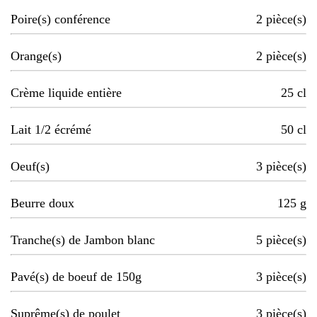
Poire(s) conférence
2
pièce(s)
Orange(s)
2
pièce(s)
Crème liquide entière
25
cl
Lait 1/2 écrémé
50
cl
Oeuf(s)
3
pièce(s)
Beurre doux
125
g
Tranche(s) de Jambon blanc
5
pièce(s)
Pavé(s) de boeuf de 150g
3
pièce(s)
Suprême(s) de poulet
3
pièce(s)