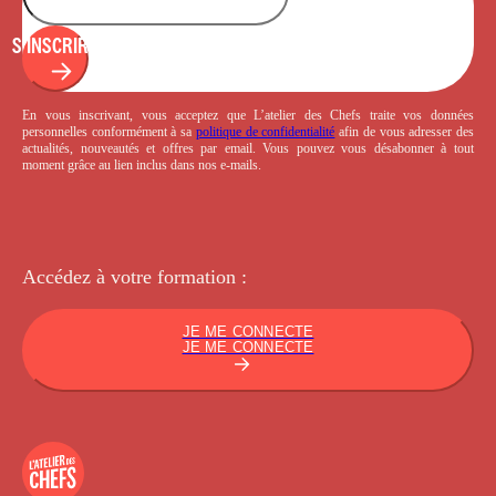
S'INSCRIRE
En vous inscrivant, vous acceptez que L’atelier des Chefs traite vos données
personnelles conformément à sa
politique de confidentialité
afin de vous adresser des
actualités, nouveautés et offres par email. Vous pouvez vous désabonner à tout
moment grâce au lien inclus dans nos e-mails.
Accédez à votre
formation :
JE ME CONNECTE
JE ME CONNECTE