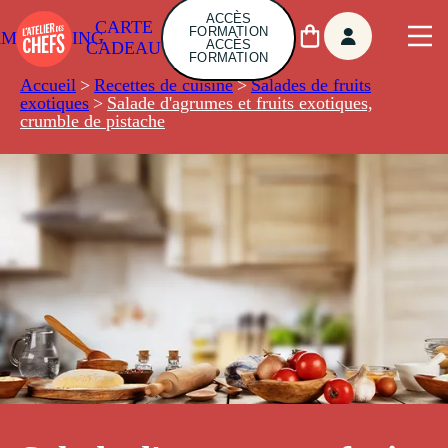
ACCÈS
CARTE
FORMATION
AMBUILDING
ACCÈS
CADEAU
FORMATION
Accueil
>
Recettes de cuisine
>
Salades de fruits
exotiques
>
Salade d'agrumes et fruits exotiques,
crumble de pistache