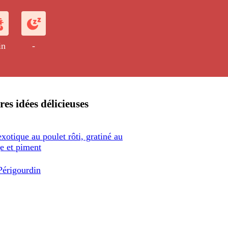
oeuf préparées en saumure puis
in
-
res idées délicieuses
xotique au poulet rôti, gratiné au
e et piment
Périgourdin