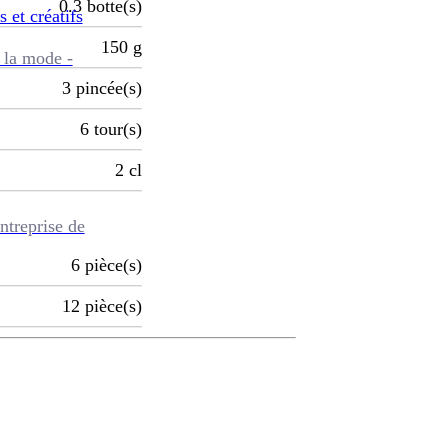
0.3
botte(s)
s et créatifs
150
g
 la mode -
3
pincée(s)
6
tour(s)
2
cl
ntreprise de
6
pièce(s)
12
pièce(s)