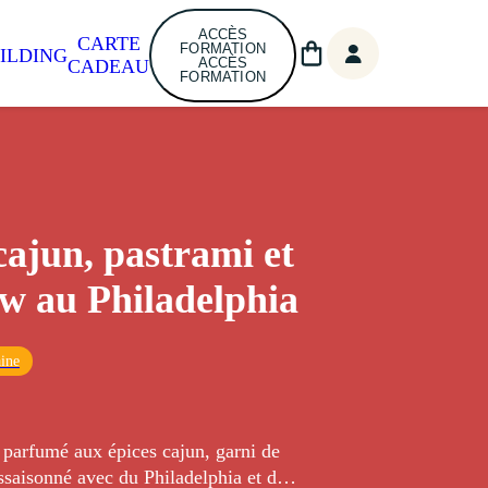
ACCÈS
CARTE
FORMATION
ILDING
ACCÈS
CADEAU
FORMATION
cajun, pastrami et
aw au Philadelphia
ine
 parfumé aux épices cajun, garni de
ssaisonné avec du Philadelphia et de