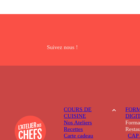
Suivez nous !
COURS DE
FORM
CUISINE
DIGI
Nos Ateliers
Forma
Recettes
Restau
Carte cadeau
CAP 