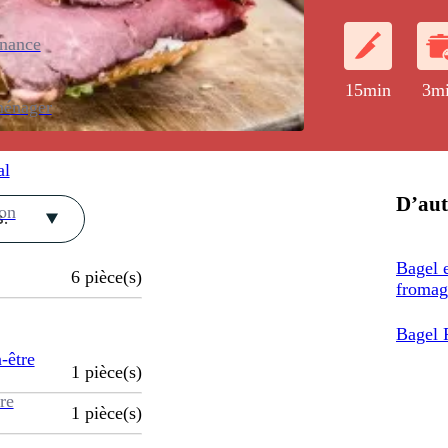
tranches de b
fumées.
enance
15min
3m
ménager
al
D’aut
ion
.
Bagel e
6
pièce(s)
fromag
Bagel 
-être
1
pièce(s)
re
1
pièce(s)