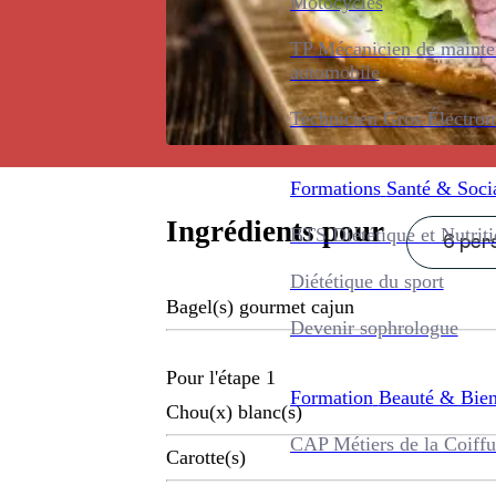
Motocycles
TP Mécanicien de maint
automobile
Technicien Gros Électro
Formations
Santé & Soci
Ingrédients pour
BTS Diététique et Nutrit
6 pers
Diététique du sport
Bagel(s) gourmet cajun
Devenir sophrologue
Pour l'étape 1
Formation
Beauté & Bien
Chou(x) blanc(s)
CAP Métiers de la Coiffu
Carotte(s)