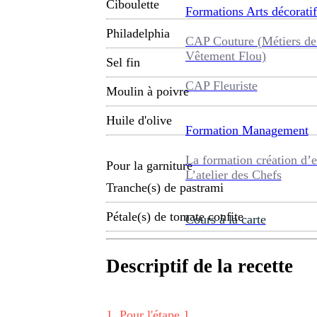
Ciboulette
Formations
Arts décoratif
Philadelphia
CAP Couture (Métiers de
Vêtement Flou)
Sel fin
CAP Fleuriste
Moulin à poivre
Huile d'olive
Formation
Management
La formation création d’e
Pour la garniture
L’atelier des Chefs
Tranche(s) de pastrami
Pétale(s) de tomate confite
Cours à la carte
Descriptif de la recette
1
.
Pour l'étape 1