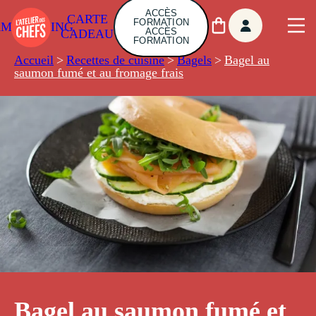
ACCÈS
CARTE
FORMATION
AMBUILDING
ACCÈS
CADEAU
FORMATION
Accueil
>
Recettes de cuisine
>
Bagels
>
Bagel au
saumon fumé et au fromage frais
Bagel au saumon fumé et