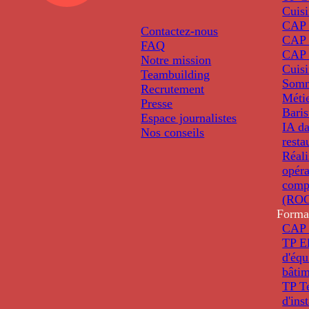
Cuis
CAP P
Contactez-nous
CAP 
FAQ
CAP 
Notre mission
Cuis
Teambuilding
Somm
Recrutement
Métie
Presse
Baris
Espace journalistes
IA da
Nos conseils
resta
Réali
opéra
comp
(ROC
Forma
CAP 
TP El
d'éq
bâti
TP T
d'ins