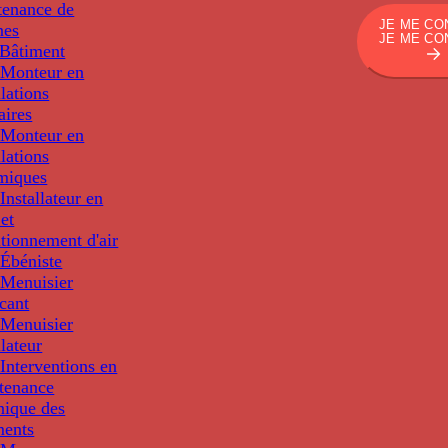
tenance de
JE ME CO
nes
JE ME CO
Bâtiment
Monteur en
llations
aires
Monteur en
llations
miques
nstallateur en
 et
tionnement d'air
Ébéniste
Menuisier
cant
Menuisier
llateur
Interventions en
tenance
nique des
ments