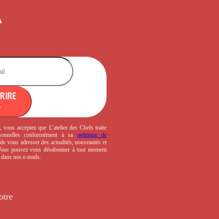
CRIRE
, vous acceptez que L’atelier des Chefs traite
sonnelles conformément à sa
politique de
de vous adresser des actualités, nouveautés et
 Vous pouvez vous désabonner à tout moment
s dans nos e-mails.
otre