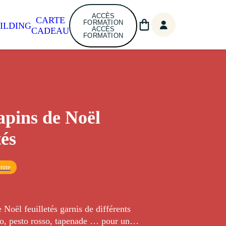
ACCÈS
CARTE
FORMATION
ILDING
ACCÈS
CADEAU
FORMATION
apins de Noël
tés
enne
 Noël feuilletés garnis de différents
to, pesto rosso, tapenade … pour un