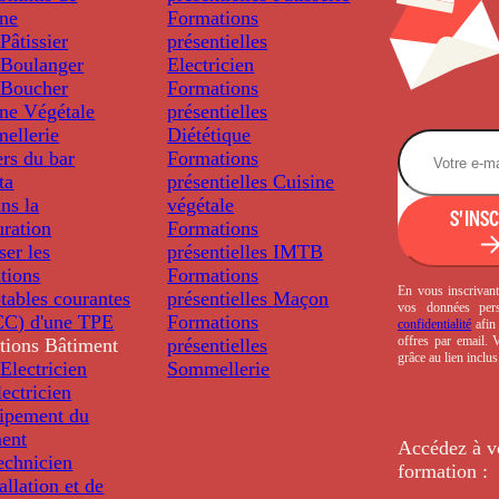
ine
Formations
âtissier
présentielles
Boulanger
Electricien
Boucher
Formations
ine Végétale
présentielles
ellerie
Diététique
rs du bar
Formations
ta
présentielles
Cuisine
ns la
végétale
S'INS
uration
Formations
ser les
présentielles
IMTB
tions
Formations
En vous inscrivant
tables courantes
présentielles
Maçon
vos données per
C) d'une TPE
Formations
confidentialité
afin 
offres par email.
tions
Bâtiment
présentielles
grâce au lien inclu
Electricien
Sommellerie
ectricien
uipement du
ment
Accédez à v
echnicien
formation :
tallation et de