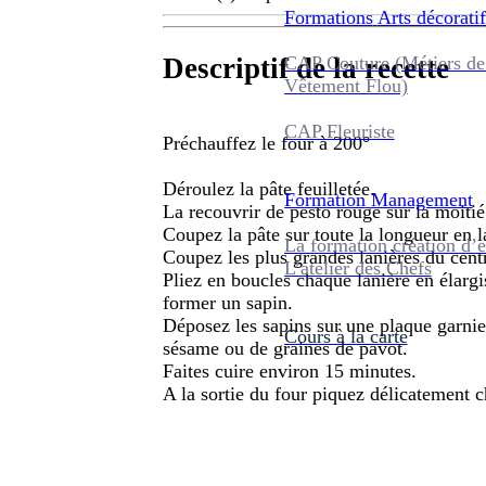
Formations
Arts décoratif
CAP Couture (Métiers de
Descriptif de la recette
Vêtement Flou)
CAP Fleuriste
Préchauffez le four à 200°
Déroulez la pâte feuilletée.
Formation
Management
La recouvrir de pesto rouge sur la moitié 
Coupez la pâte sur toute la longueur en l
La formation création d’e
Coupez les plus grandes lanières du cent
L’atelier des Chefs
Pliez en boucles chaque lanière en élargi
former un sapin.
Déposez les sapins sur une plaque garnie
Cours à la carte
sésame ou de graines de pavot.
Faites cuire environ 15 minutes.
A la sortie du four piquez délicatement 