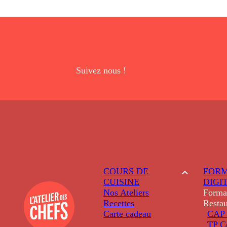
Suivez nous !
COURS DE
FORM
CUISINE
DIGI
Nos Ateliers
Forma
Recettes
Restau
Carte cadeau
CAP 
TP C