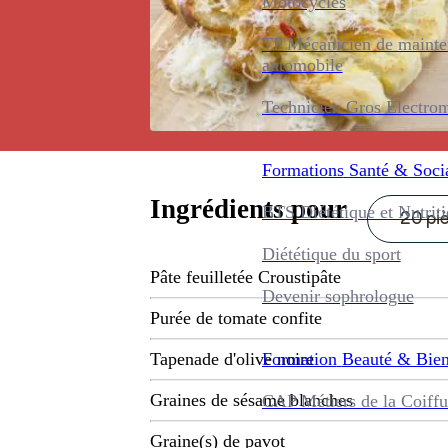
Motocycles
TP Mécanicien de maint
automobile
Technicien Gros Électro
Formations
Santé & Soci
Ingrédients pour
BTS Diététique et Nutrit
20 pi
Diététique du sport
Pâte feuilletée Croustipâte
Devenir sophrologue
Purée de tomate confite
Formation
Beauté & Bien
Tapenade d'olive noire
Graines de sésame blanches
CAP Métiers de la Coiffu
Graine(s) de pavot