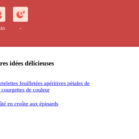
 !
in
-
res idées délicieuses
rtelettes feuilletées apéritives pétales de
 courgettes de couleur
âté en croûte aux épinards