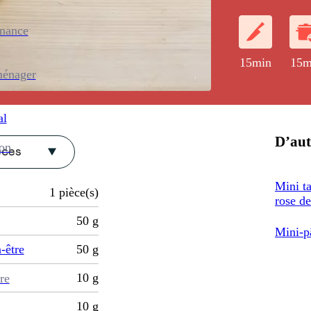
apéritif de fête
enance
15min
15m
ménager
al
D’aut
ion
èces
Mini ta
1
pièce(s)
rose de
50
g
Mini-p
-être
50
g
10
g
re
10
g