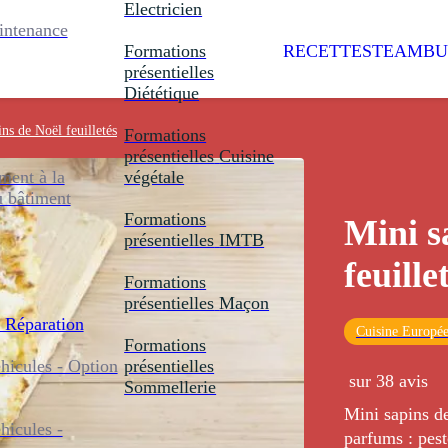
Electricien
intenance
Formations
RECETTES
TEAMBU
présentielles
Diététique
ns de Noël feuilletés
Formations
présentielles
Cuisine
ent à la
végétale
u bâtiment
Formations
Mini s
présentielles
IMTB
feuille
Formations
présentielles
Maçon
 Réparation
Cuisine Europé
Formations
icules - Option
présentielles
sur 38 avis
Sommellerie
Mini sapins de
icules -
parfums : pes