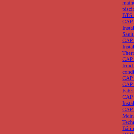
main
pisci
BTS 
CAP 
Insta
Sanit
CAP 
Insta
Ther
CAP I
froid
condi
CAP 
CAP 
Fabri
CAP 
Insta
CAP 
Main
Tech
Bâti