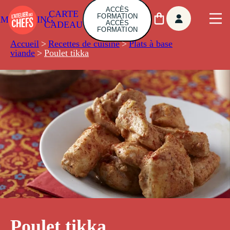
ACCÈS
CARTE
FORMATION
AMBUILDING
ACCÈS
CADEAU
FORMATION
Accueil
>
Recettes de cuisine
>
Plats à base
viande
>
Poulet tikka
Poulet tikka