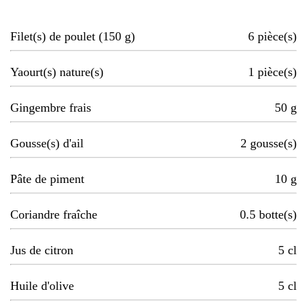
Filet(s) de poulet (150 g)
6
pièce(s)
Yaourt(s) nature(s)
1
pièce(s)
Gingembre frais
50
g
Gousse(s) d'ail
2
gousse(s)
Pâte de piment
10
g
Coriandre fraîche
0.5
botte(s)
Jus de citron
5
cl
Huile d'olive
5
cl