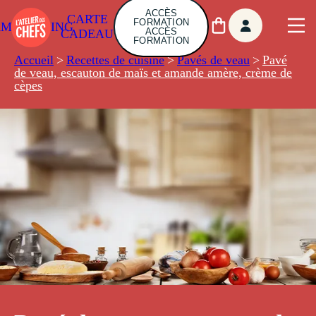
ACCÈS
CARTE
FORMATION
AMBUILDING
ACCÈS
CADEAU
FORMATION
Accueil
>
Recettes de cuisine
>
Pavés de veau
>
Pavé
de veau, escauton de maïs et amande amère, crème de
cèpes