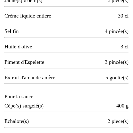
Jaune(s) d'oeuf(s)
2
pièce(s)
Crème liquide entière
30
cl
Sel fin
4
pincée(s)
Huile d'olive
3
cl
Piment d'Espelette
3
pincée(s)
Extrait d'amande amère
5
goutte(s)
Pour la sauce
Cèpe(s) surgelé(s)
400
g
Echalote(s)
2
pièce(s)