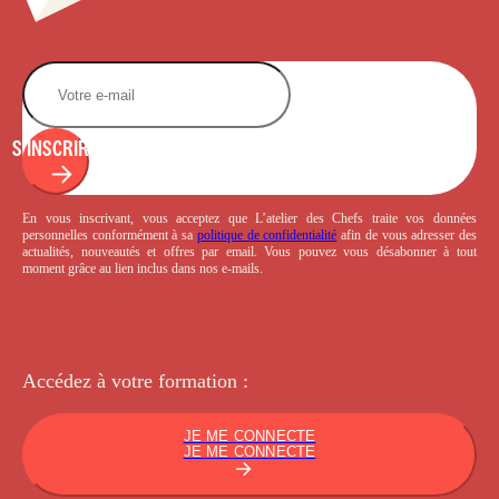
S'INSCRIRE
En vous inscrivant, vous acceptez que L’atelier des Chefs traite vos données
personnelles conformément à sa
politique de confidentialité
afin de vous adresser des
actualités, nouveautés et offres par email. Vous pouvez vous désabonner à tout
moment grâce au lien inclus dans nos e-mails.
Accédez à votre
formation :
JE ME CONNECTE
JE ME CONNECTE