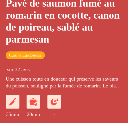
Pavé de saumon fumé au
romarin en cocotte, canon
de poireau, sablé au
parmesan
Cuisine Européenne
sur 32 avis
Une cuisson toute en douceur qui préserve les saveurs
du poisson, souligné par la fumée de romarin. Le blanc
de poireau est cuit entier, étuvé puis rôti et présenté sur
une fine brunoise parmentière et surmonté d'un sablé au
parmesan
35min
20min
-