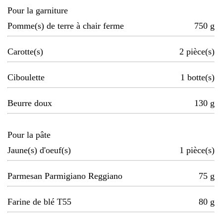
Pour la garniture
Pomme(s) de terre à chair ferme
750
g
Carotte(s)
2
pièce(s)
Ciboulette
1
botte(s)
Beurre doux
130
g
Pour la pâte
Jaune(s) d'oeuf(s)
1
pièce(s)
Parmesan Parmigiano Reggiano
75
g
Farine de blé T55
80
g