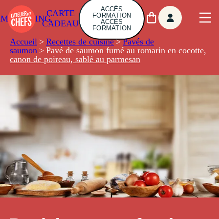
ACCÈS
CARTE
FORMATION
AMBUILDING
ACCÈS
CADEAU
FORMATION
Accueil
>
Recettes de cuisine
>
Pavés de
saumon
>
Pavé de saumon fumé au romarin en cocotte,
canon de poireau, sablé au parmesan