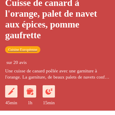
Cuisse de canard à
l'orange, palet de navet
aux épices, pomme
gaufrette
Cuisine Européenne
sur 20 avis
Une cuisse de canard poêlée avec une garniture à
l'orange. La garniture, de beaux palets de navets confits
aux épices. Quelques pommes gaufrette : des pommes
de terre taillées à la mandoline et cuites en friture.
45min
1h
15min