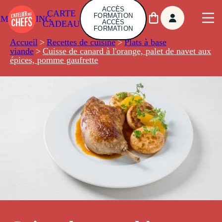
ACCÈS
CARTE
FORMATION
AMBUILDING
ACCÈS
CADEAU
FORMATION
Accueil
>
Recettes de cuisine
>
Plats à base
viande
>
Cuisse de canard à l'orange, palet de navet aux
épices, pomme gaufrette