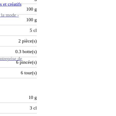
s et créatifs
100
g
 la mode -
100
g
5
cl
2
pièce(s)
0.3
botte(s)
ntreprise de
6
pincée(s)
6
tour(s)
10
g
3
cl