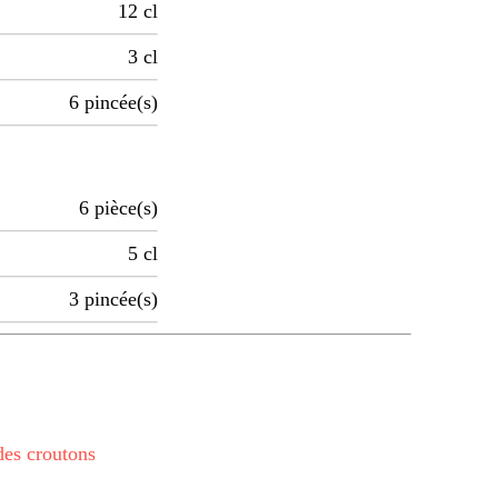
12
cl
3
cl
6
pincée(s)
6
pièce(s)
5
cl
3
pincée(s)
des croutons