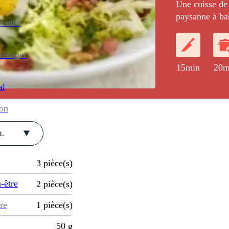
Une cuisse de 
paysanne à bas
enance
et surmonté d'
ménager
15min
20m
al
ion
.
3
pièce(s)
-être
2
pièce(s)
re
1
pièce(s)
50
g