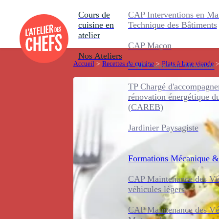
Cours de
CAP Interventions en Ma
cuisine en
Technique des Bâtiments
atelier
CAP Maçon
Nos Ateliers
Accueil
>
Recettes de cuisine
>
Plats à base viande
CAP Carreleur Mosaïste
TP Chargé d'accompagnem
rénovation énergétique d
(CAREB)
Jardinier Paysagiste
Formations
Mécanique &
CAP Maintenance des Véh
véhicules légers
CAP Maintenance des Véh