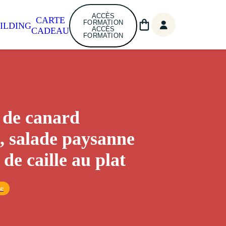
ACCÈS
CARTE
FORMATION
ILDING
ACCÈS
CADEAU
FORMATION
 de canard
e, salade paysanne
 de caille au plat
se