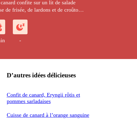
canard confite sur un lit de salade
e de frisée, de lardons et de croûtons
un oeuf de caille au plat.
in
-
D’autres idées délicieuses
Confit de canard, Eryngii rôtis et
pommes sarladaises
Cuisse de canard à l’orange sanguine