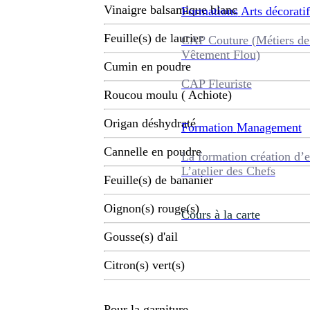
Vinaigre balsamique blanc
Formations
Arts décoratif
Feuille(s) de laurier
CAP Couture (Métiers de
Vêtement Flou)
Cumin en poudre
CAP Fleuriste
Roucou moulu ( Achiote)
Origan déshydraté
Formation
Management
Cannelle en poudre
La formation création d’e
L’atelier des Chefs
Feuille(s) de bananier
Oignon(s) rouge(s)
Cours à la carte
Gousse(s) d'ail
Citron(s) vert(s)
Pour la garniture