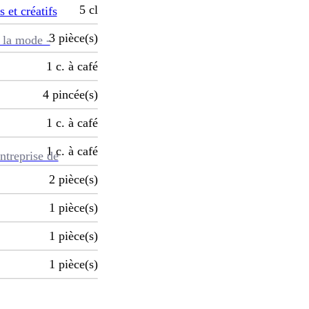
5
cl
s et créatifs
3
pièce(s)
 la mode -
1
c. à café
4
pincée(s)
1
c. à café
1
c. à café
ntreprise de
2
pièce(s)
1
pièce(s)
1
pièce(s)
1
pièce(s)