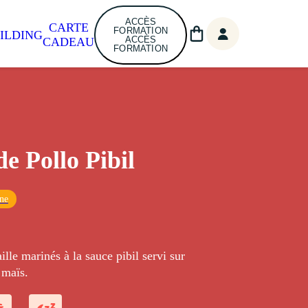
ACCÈS
CARTE
FORMATION
ILDING
ACCÈS
CADEAU
FORMATION
de Pollo Pibil
ne
ille marinés à la sauce pibil servi sur
 maïs.