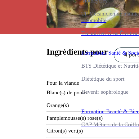
Motocycles
TP Mécanicien de maint
automobile
Technicien Gros Électro
Ingrédients pour
Formations
Santé & Soci
4 pers
BTS Diététique et Nutrit
Diététique du sport
Pour la viande
Devenir sophrologue
Blanc(s) de poulet
Orange(s)
Formation
Beauté & Bien
Pamplemousse(s) rose(s)
CAP Métiers de la Coiffu
Citron(s) vert(s)