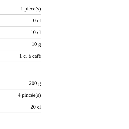
1
pièce(s)
10
cl
10
cl
10
g
1
c. à café
200
g
4
pincée(s)
20
cl