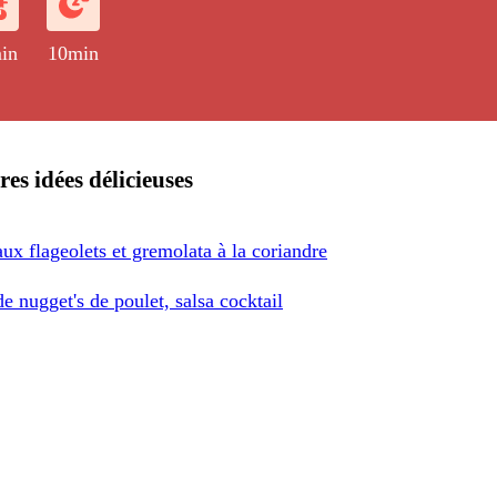
in
10min
res idées délicieuses
ux flageolets et gremolata à la coriandre
e nugget's de poulet, salsa cocktail