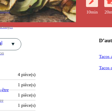
enance
10min
20m
ménager
D’aut
al
.
ion
Tacos a
Tacos d
4
pièce(s)
1
pièce(s)
-être
1
pièce(s)
re
1
pièce(s)