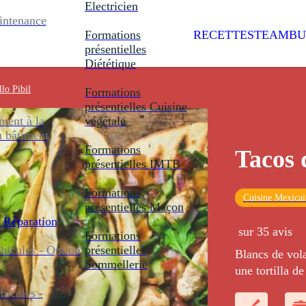
Electricien
intenance
Formations
RECETTES
TEAMBU
présentielles
Diététique
lo Pibil
Formations
présentielles
Cuisine
ent à la
végétale
u bâtiment
Formations
Tacos 
présentielles
IMTB
Formations
Cuisine Mexicai
présentielles
Maçon
 Réparation
sur 35 avis
Formations
icules - Option
présentielles
Blancs de vola
Sommellerie
une tortilla de
icules -