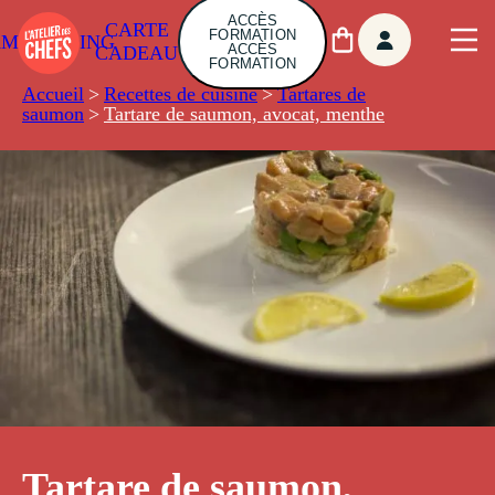
ACCÈS
CARTE
FORMATION
AMBUILDING
ACCÈS
CADEAU
FORMATION
Accueil
>
Recettes de cuisine
>
Tartares de
saumon
>
Tartare de saumon, avocat, menthe
Tartare de saumon,