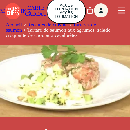
ACCÈS
CARTE
FORMATION
AMBUILDING
ACCÈS
CADEAU
FORMATION
Accueil
>
Recettes de cuisine
>
Tartares de
saumon
>
Tartare de saumon aux agrumes, salade
croquante de chou aux cacahuètes