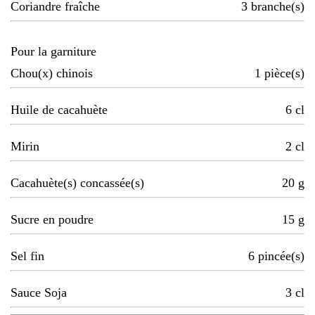
Coriandre fraîche
3
branche(s)
Pour la garniture
Chou(x) chinois
1
pièce(s)
Huile de cacahuète
6
cl
Mirin
2
cl
Cacahuète(s) concassée(s)
20
g
Sucre en poudre
15
g
Sel fin
6
pincée(s)
Sauce Soja
3
cl