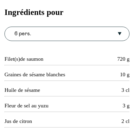
Ingrédients pour
6 pers.
Filet(s)de saumon
720
g
Graines de sésame blanches
10
g
Huile de sésame
3
cl
Fleur de sel au yuzu
3
g
Jus de citron
2
cl