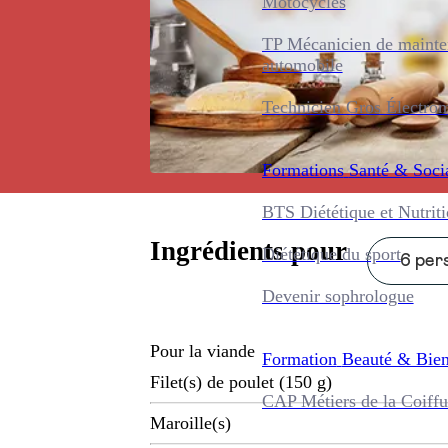
Motocycles
TP Mécanicien de maint
automobile
Technicien Gros Électro
Formations
Santé & Soci
BTS Diététique et Nutrit
Ingrédients pour
Diététique du sport
6 pers
Devenir sophrologue
Pour la viande
Formation
Beauté & Bien
Filet(s) de poulet (150 g)
CAP Métiers de la Coiffu
Maroille(s)