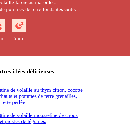
olaille farcie au maroilles,
e pommes de terre fondantes cuites
in
5min
tres idées délicieuses
ttine de volaille au thym citron, cocotte
ichauts et pommes de terre grenailles,
grette perlée
ttine de volaille mousseline de choux
 et pickles de légumes.