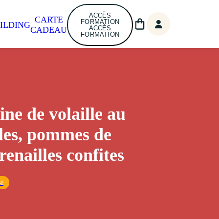
ACCÈS
CARTE
FORMATION
ILDING
ACCÈS
CADEAU
FORMATION
ine de volaille au
les, pommes de
renailles confites
se