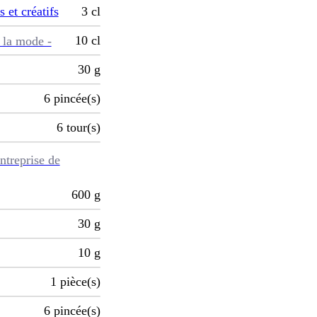
s et créatifs
3
cl
10
cl
 la mode -
30
g
6
pincée(s)
6
tour(s)
ntreprise de
600
g
30
g
10
g
1
pièce(s)
6
pincée(s)