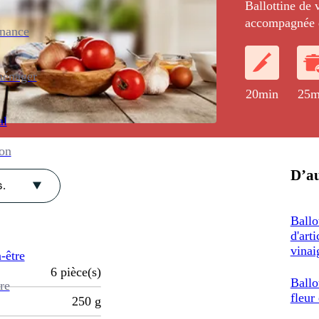
Ballottine de v
accompagnée d
enance
en cocotte.
ménager
20min
25m
al
ion
D’au
.
Ballo
d'art
vinai
-être
6
pièce(s)
Ballo
re
fleur
250
g