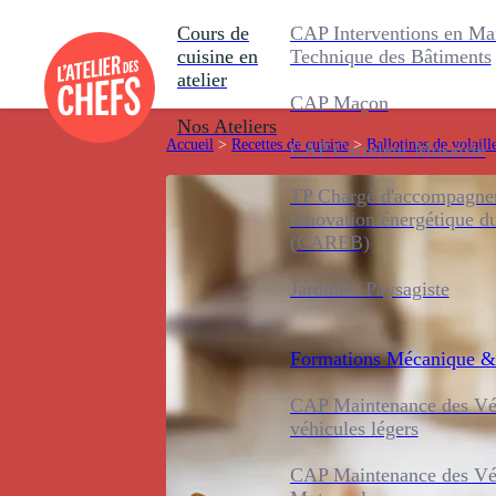
Cours de
CAP Interventions en Ma
cuisine en
Technique des Bâtiments
atelier
CAP Maçon
Nos Ateliers
Accueil
>
Recettes de cuisine
>
Ballotines de volaill
CAP Carreleur Mosaïste
TP Chargé d'accompagnem
rénovation énergétique d
(CAREB)
Jardinier Paysagiste
Formations
Mécanique &
CAP Maintenance des Véh
véhicules légers
CAP Maintenance des Véh