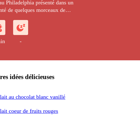
 au Philadelphia présenté dans un
nté de quelques morceaux de
servi avec une sauce Carambar.
in
-
res idées délicieuses
lait au chocolat blanc vanillé
lait coeur de fruits rouges