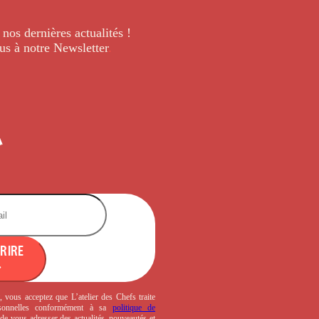
 nos dernières
actualités !
us à notre Newsletter
.
CRIRE
, vous acceptez que L’atelier des Chefs traite
sonnelles conformément à sa
politique de
de vous adresser des actualités, nouveautés et