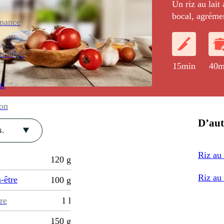
Un riz au lait
bocal, agréme
enance
Toblerone et 
ménager
15min
40m
al
ion
D’aut
.
Riz au 
120
g
Riz au 
-être
100
g
re
1
l
150
g