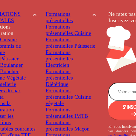
ATIONS
Formations
Ne ratez pas
TALES
présentielles
Inscrivez-vo
tions
Formations
ration
présentielles
Cuisine
Cuisine
Formations
ommis de
présentielles
Pâtisserie
ine
Formations
âtissier
présentielles
Boulanger
Electricien
Boucher
Formations
ine Végétale
présentielles
ellerie
Diététique
rs du bar
Formations
ta
présentielles
Cuisine
ns la
végétale
S'INS
uration
Formations
ser les
présentielles
IMTB
tions
Formations
En vous inscrivant
tables courantes
présentielles
Maçon
vos données per
C) d'une TPE
Formations
confidentialité
afin 