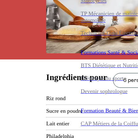
Motocycles
TP Mécanicien de maint
automobile
Technicien Gros Électro
Formations
Santé & Soci
BTS Diététique et Nutrit
Ingrédients pour
Diététique du sport
6 pers
Devenir sophrologue
Riz rond
Formation
Beauté & Bien
Sucre en poudre
CAP Métiers de la Coiffu
Lait entier
Philadelphia