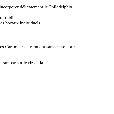
t incorporer délicatement le Philadelphia,
refroidi.
des bocaux individuels.
r les Carambar en remuant sans cesse pour
.
rambar sur le riz au lait.