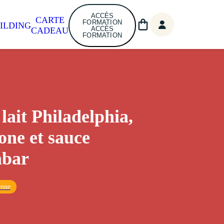
ACCÈS
CARTE
FORMATION
ILDING
ACCÈS
CADEAU
FORMATION
lait Philadelphia,
one et sauce
bar
enne