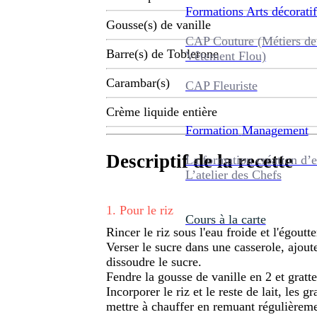
Formations
Arts décoratif
Gousse(s) de vanille
CAP Couture (Métiers de
Barre(s) de Toblerone
Vêtement Flou)
Carambar(s)
CAP Fleuriste
Crème liquide entière
Formation
Management
Descriptif de la recette
La formation création d’e
L’atelier des Chefs
1
.
Pour le riz
Cours à la carte
Rincer le riz sous l'eau froide et l'égoutte
Verser le sucre dans une casserole, ajoute
dissoudre le sucre.
Fendre la gousse de vanille en 2 et gratte
Incorporer le riz et le reste de lait, les 
mettre à chauffer en remuant régulièremen