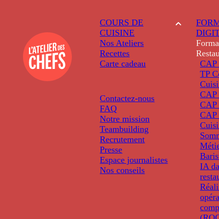
COURS DE
FORM
CUISINE
DIGI
Nos Ateliers
Forma
Recettes
Restau
Carte cadeau
CAP 
TP C
Cuis
CAP P
Contactez-nous
CAP 
FAQ
CAP 
Notre mission
Cuis
Teambuilding
Somm
Recrutement
Métie
Presse
Baris
Espace journalistes
IA da
Nos conseils
resta
Réali
opéra
comp
(ROC