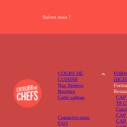
Suivez nous !
COURS DE
FORM
CUISINE
DIGI
Nos Ateliers
Forma
Recettes
Restau
Carte cadeau
CAP 
TP C
Cuis
CAP P
Contactez-nous
CAP 
FAQ
CAP 