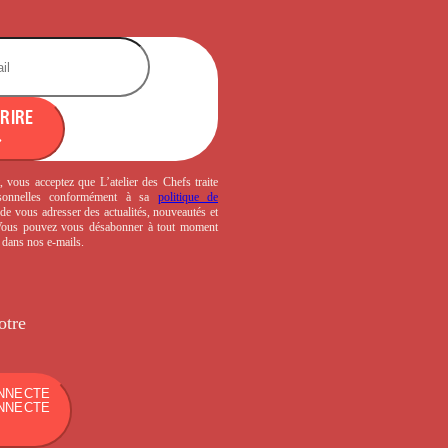
CRIRE
, vous acceptez que L’atelier des Chefs traite
sonnelles conformément à sa
politique de
de vous adresser des actualités, nouveautés et
 Vous pouvez vous désabonner à tout moment
s dans nos e-mails.
otre
NNECTE
NNECTE