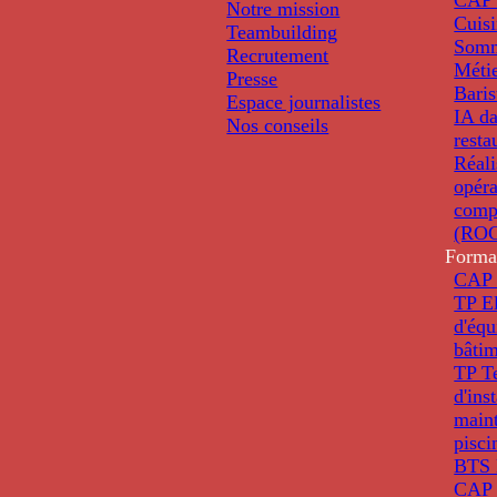
Notre mission
Cuis
Teambuilding
Somm
Recrutement
Métie
Presse
Baris
Espace journalistes
IA da
Nos conseils
resta
Réali
opéra
comp
(ROC
Forma
CAP 
TP El
d'éq
bâti
TP T
d'ins
main
pisci
BTS 
CAP 