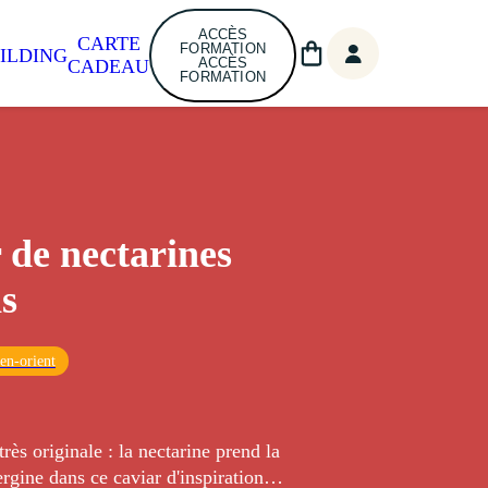
ACCÈS
CARTE
FORMATION
ILDING
ACCÈS
CADEAU
FORMATION
 de nectarines
is
en-orient
très originale : la nectarine prend la
ergine dans ce caviar d'inspiration