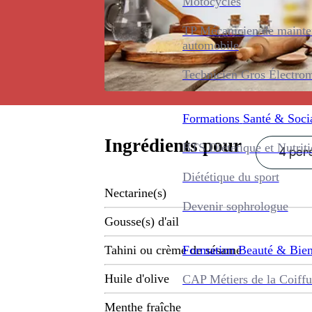
Motocycles
TP Mécanicien de maint
automobile
Technicien Gros Électro
Formations
Santé & Soci
Ingrédients pour
BTS Diététique et Nutrit
4 pers
Diététique du sport
Nectarine(s)
Devenir sophrologue
Gousse(s) d'ail
Formation
Beauté & Bien
Tahini ou crème de sésame
Huile d'olive
CAP Métiers de la Coiffu
Menthe fraîche