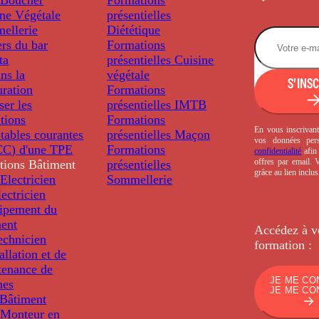
ine Végétale
présentielles
ellerie
Diététique
rs du bar
Formations
ta
présentielles
Cuisine
ns la
végétale
S'INS
uration
Formations
ser les
présentielles
IMTB
tions
Formations
En vous inscrivant
tables courantes
présentielles
Maçon
vos données per
C) d'une TPE
Formations
confidentialité
afin 
offres par email.
tions
Bâtiment
présentielles
grâce au lien inclu
Electricien
Sommellerie
ectricien
uipement du
ment
Accédez à v
echnicien
formation :
tallation et de
tenance de
JE ME CO
nes
JE ME CO
Bâtiment
Monteur en