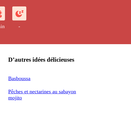
in
-
D’autres idées délicieuses
Basboussa
Pêches et nectarines au sabayon
mojito