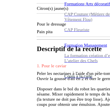
Formations
Arts décoratif
Citron(s) jaune(s)
CAP Couture (Métiers de
Vêtement Flou)
Pour le dressage
CAP Fleuriste
Pain pita
Formation
Management
Descriptif de la recette
La formation création d’e
L’atelier des Chefs
1
.
Pour le caviar
Peler les nectarines à l'aide d'un pèle-tom
Cours à la carte
Ouvrir la gousse d'ail en 2 et ôter le ger
Disposer dans le bol du robot les quartier
sésame. Mixer rapidement le temps de ha
(la texture ne doit pas être trop lisse). Aj
coups pour obtenir une émulsion. Ajouter 