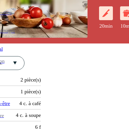
libanaise.
enance
20min
10m
ménager
al
ion
.
2
pièce(s)
1
pièce(s)
-être
4
c. à café
4
c. à soupe
re
6
f