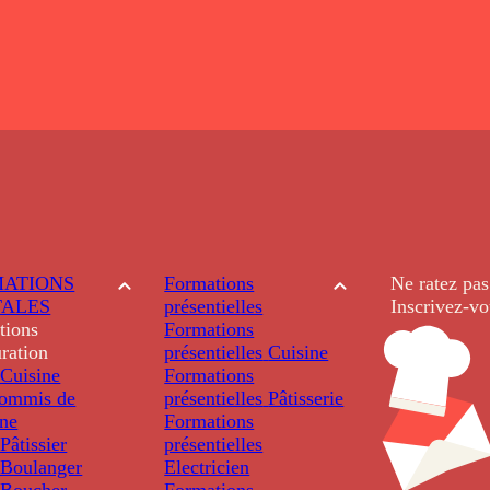
ATIONS
Formations
Ne ratez pas
TALES
présentielles
Inscrivez-vo
tions
Formations
ration
présentielles
Cuisine
Cuisine
Formations
ommis de
présentielles
Pâtisserie
ine
Formations
âtissier
présentielles
Boulanger
Electricien
Boucher
Formations