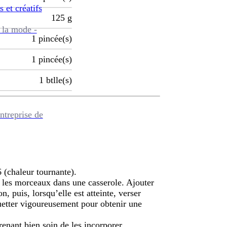
s et créatifs
125
g
 la mode -
1
pincée(s)
1
pincée(s)
1
btlle(s)
ntreprise de
 (chaleur tournante).
 les morceaux dans une casserole. Ajouter
on, puis, lorsqu’elle est atteinte, verser
Fouetter vigoureusement pour obtenir une
renant bien soin de les incorporer