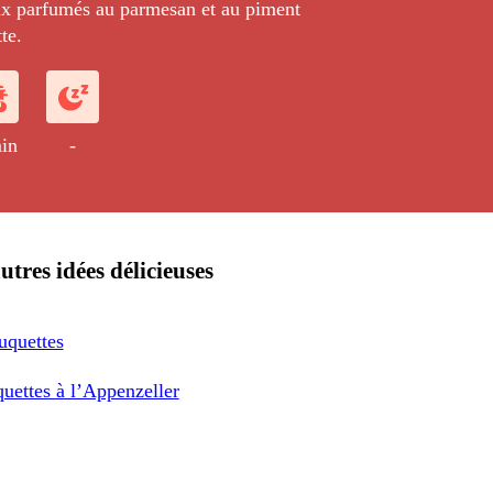
ux parfumés au parmesan et au piment
te.
in
-
utres idées délicieuses
uquettes
uettes à l’Appenzeller