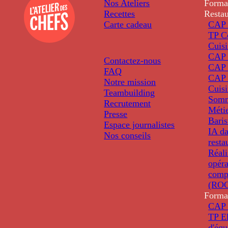
Nos Ateliers
Forma
Recettes
Restau
Carte cadeau
CAP 
TP C
Cuis
CAP P
Contactez-nous
CAP 
FAQ
CAP 
Notre mission
Cuis
Teambuilding
Somm
Recrutement
Métie
Presse
Baris
Espace journalistes
IA da
Nos conseils
resta
Réali
opéra
comp
(ROC
Forma
CAP 
TP El
d'éq