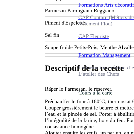
Formations
Arts décoratif
Parmesan Parmigiano Reggiano
CAP Couture (Métiers de
Piment d'Espelette
Vêtement Flou)
Sel fin
CAP Fleuriste
Soupe froide Petits-Pois, Menthe Alvalle
Formation
Management
Descriptif de la recette
La formation création d’e
L’atelier des Chefs
Râper le Parmesan, le réserver.
Cours à la carte
Préchauffer le four à 180°C, thermostat 6
Couper grossièrement le beurre et mettre
l’eau et la pincée de sel. Porter à ébulliti
l’intégralité de la farine, hors du feu. 
consistance homogène.
Ajouter ensuite les œufs, un par un, en p