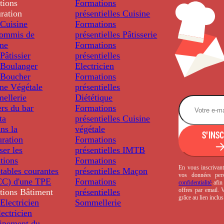
tions
Formations
ration
présentielles
Cuisine
Cuisine
Formations
ommis de
présentielles
Pâtisserie
ine
Formations
âtissier
présentielles
Boulanger
Electricien
Boucher
Formations
ine Végétale
présentielles
ellerie
Diététique
rs du bar
Formations
ta
présentielles
Cuisine
ns la
végétale
S'INS
uration
Formations
ser les
présentielles
IMTB
tions
Formations
En vous inscrivant
tables courantes
présentielles
Maçon
vos données per
C) d'une TPE
Formations
confidentialité
afin 
offres par email.
tions
Bâtiment
présentielles
grâce au lien inclu
Electricien
Sommellerie
ectricien
uipement du