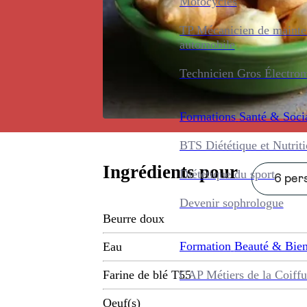
Motocycles
TP Mécanicien de maint
automobile
Technicien Gros Électro
Formations
Santé & Soci
BTS Diététique et Nutrit
Ingrédients pour
Diététique du sport
6 pers
Devenir sophrologue
Beurre doux
Formation
Beauté & Bien
Eau
CAP Métiers de la Coiffu
Farine de blé T55
Oeuf(s)