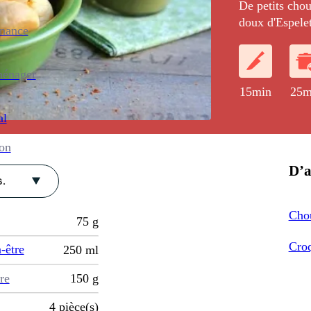
De petits cho
doux d'Espelet
enance
ménager
15min
25m
al
ion
D’a
.
Cho
75
g
Croq
-être
250
ml
re
150
g
4
pièce(s)