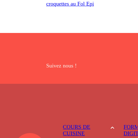
croquettes au Fol Epi
Suivez nous !
COURS DE
FORM
CUISINE
DIGI