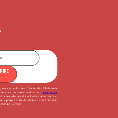
CRIRE
, vous acceptez que L’atelier des Chefs traite
sonnelles conformément à sa
politique de
de vous adresser des actualités, nouveautés et
 Vous pouvez vous désabonner à tout moment
s dans nos e-mails.