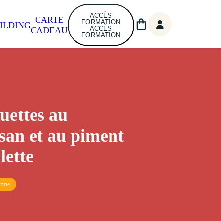
ACCÈS
CARTE
FORMATION
ILDING
ACCÈS
CADEAU
FORMATION
ettes au
an et au piment
lette
enne